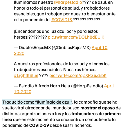
Iluminamos nuestro
@harpestadio
????️ de azul, en
honor a todo el personal de salud, y trabajadores
esenciales, que trabajan por nuestro bienestar ante
esta pandemia del
#COVID19
????????????
¡Encendamos una luz azul por y para estos
héroes!????????
pic.twitter.com/DOLh8dEUJK
— DiablosRojosMX (@DiablosRojosMX)
April 10,
2020
A nuestros profesionales de la salud y a todos los
trabajadores esenciales. Nuestros héroes.
#LightItBlue
????
pic.twitter.com/qZXRGeZEbK
— Estadio Alfredo Harp Helú (@HarpEstadio)
April
10, 2020
Traducido como “Ilumínalo de azul”
, la campaña que se ha
vuelto viral alrededor del mundo busca
mostrar el apoyo
de
distintas organizaciones a las y los
trabajadores de primera
línea
que en este momento se encuentran combatiendo la
pandemia de
COVID-19
desde sus trincheras.