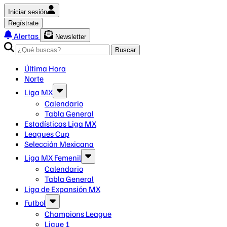
Iniciar sesión
Regístrate
Alertas
Newsletter
Buscar
Última Hora
Norte
Liga MX
Calendario
Tabla General
Estadísticas Liga MX
Leagues Cup
Selección Mexicana
Liga MX Femenil
Calendario
Tabla General
Liga de Expansión MX
Futbol
Champions League
Ligue 1