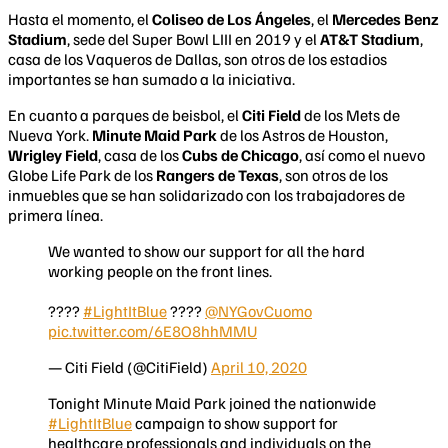
Hasta el momento, el
Coliseo de Los Ángeles
, el
Mercedes Benz
Stadium
, sede del Super Bowl LIII en 2019 y el
AT&T Stadium
,
casa de los Vaqueros de Dallas, son otros de los estadios
importantes se han sumado a la iniciativa.
En cuanto a parques de beisbol, el
Citi Field
de los Mets de
Nueva York.
Minute Maid Park
de los Astros de Houston,
Wrigley Field
, casa de los
Cubs de Chicago
, así como el nuevo
Globe Life Park de los
Rangers de Texas
, son otros de los
inmuebles que se han solidarizado con los trabajadores de
primera línea.
We wanted to show our support for all the hard
working people on the front lines.
????
#LightItBlue
????
@NYGovCuomo
pic.twitter.com/6E8O8hhMMU
— Citi Field (@CitiField)
April 10, 2020
Tonight Minute Maid Park joined the nationwide
#LightItBlue
campaign to show support for
healthcare professionals and individuals on the