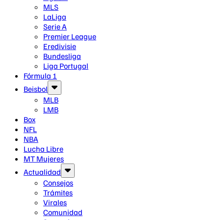
MLS
LaLiga
Serie A
Premier League
Eredivisie
Bundesliga
Liga Portugal
Fórmula 1
Beisbol
MLB
LMB
Box
NFL
NBA
Lucha Libre
MT Mujeres
Actualidad
Consejos
Trámites
Virales
Comunidad