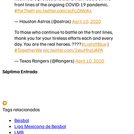
front lines of the ongoing COVID-19 pandemic.
#ForTheH
pic.twitter.com/scFcZWkIKx
— Houston Astros (@astros)
April 10, 2020
To those who continue to battle on the front lines,
thank you for your tireless efforts each and every
day. You are the real heroes. ????
#LightItBlue
|
#TogetherWe
pic.twitter.com/2wuHhzUAPA
— Texas Rangers (@Rangers)
April 10, 2020
Séptima Entrada
Tags relacionados
Beisbol
Liga Mexicana de Beisbol
LMB