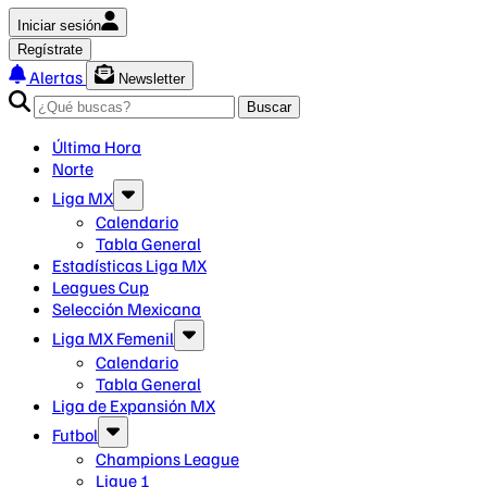
Iniciar sesión
Regístrate
Alertas
Newsletter
Buscar
Última Hora
Norte
Liga MX
Calendario
Tabla General
Estadísticas Liga MX
Leagues Cup
Selección Mexicana
Liga MX Femenil
Calendario
Tabla General
Liga de Expansión MX
Futbol
Champions League
Ligue 1