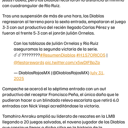
con cuadrangular de Río Ruiz.
Tras una suspensión de más de una hora, los Diablos
regresaron al terreno para la sexta entrada, empataron el juego
3-3 con out productivo del recién llegado Carlos Pérez y se
fueron al frente 5-3 con el jonrón Julián Ornelas.
Con los tablazos de Julián Ornelas y Rio Ruiz
aseguramos la segunda victoria de la serie.
☄️☄️????????
#ResumenDiablos
#H1S7ORICOS
|
@fiestarewards
pic.twitter.com/x5wDIFBpZp
— DiablosRojosMX (@DiablosRojosMX)
July 31,
2025
Campeche se acercó el la séptima entrada con un out
productivo del receptor Francisco Peña, el único daño que le
pudieron hacer a un blindado relevo escarlata que retiró 6.0
entradas con Nick Vespi acreditándose la victoria.
Tomohiro Anraku amplió su liderato de rescates en la LMB
llegando a 20 juegos salvados, el noveno jugador de los Diablos
que consigue llegar a dicha cifra en la historia de la