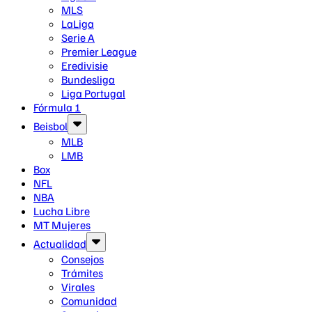
MLS
LaLiga
Serie A
Premier League
Eredivisie
Bundesliga
Liga Portugal
Fórmula 1
Beisbol
MLB
LMB
Box
NFL
NBA
Lucha Libre
MT Mujeres
Actualidad
Consejos
Trámites
Virales
Comunidad