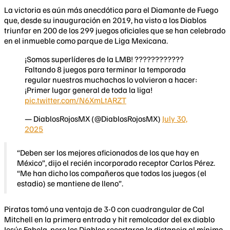
La victoria es aún más anecdótica para el Diamante de Fuego
que, desde su inauguración en 2019, ha visto a los Diablos
triunfar en 200 de los 299 juegos oficiales que se han celebrado
en el inmueble como parque de Liga Mexicana.
¡Somos superlíderes de la LMB! ????????????
Faltando 8 juegos para terminar la temporada
regular nuestros muchachos lo volvieron a hacer:
¡Primer lugar general de toda la liga!
pic.twitter.com/N6XmLtARZT
— DiablosRojosMX (@DiablosRojosMX)
July 30,
2025
“Deben ser los mejores aficionados de los que hay en
México”, dijo el recién incorporado receptor Carlos Pérez.
“Me han dicho los compañeros que todos los juegos (el
estadio) se mantiene de lleno”.
Piratas tomó una ventaja de 3-0 con cuadrangular de Cal
Mitchell en la primera entrada y hit remolcador del ex diablo
Jesús Fabela, pero los Diablos recortaron la distancia al mínimo