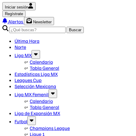
Iniciar sesión
Regístrate
Alertas
Newsletter
Buscar
Última Hora
Norte
Liga MX
Calendario
Tabla General
Estadísticas Liga MX
Leagues Cup
Selección Mexicana
Liga MX Femenil
Calendario
Tabla General
Liga de Expansión MX
Futbol
Champions League
Ligue 1