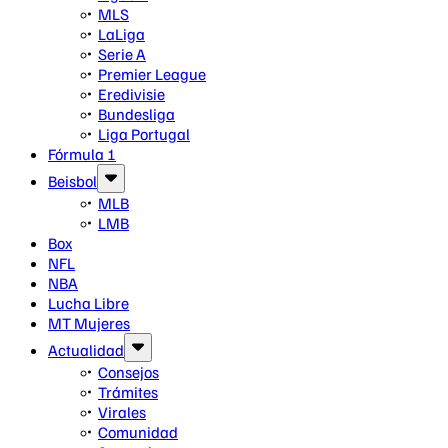
MLS
LaLiga
Serie A
Premier League
Eredivisie
Bundesliga
Liga Portugal
Fórmula 1
Beisbol
MLB
LMB
Box
NFL
NBA
Lucha Libre
MT Mujeres
Actualidad
Consejos
Trámites
Virales
Comunidad