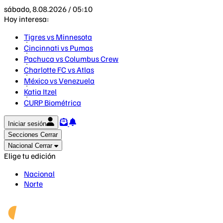
sábado, 8.08.2026 / 05:10
Hoy interesa:
Tigres vs Minnesota
Cincinnati vs Pumas
Pachuca vs Columbus Crew
Charlotte FC vs Atlas
México vs Venezuela
Katia Itzel
CURP Biométrica
Iniciar sesión
Secciones
Cerrar
Nacional
Cerrar
Elige tu edición
Nacional
Norte