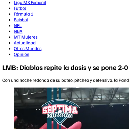
Liga MX Femenil
Futbol
Fórmula 1
Beisbol
NFL
NBA
MT Mujeres
Actualidad
Otros Mundos
Opinión
LMB: Diablos repite la dosis y se pone 2-0
Con una noche redonda de su bateo, pitcheo y defensiva, la Pandi