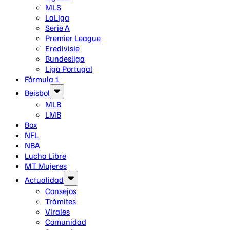
MLS
LaLiga
Serie A
Premier League
Eredivisie
Bundesliga
Liga Portugal
Fórmula 1
Beisbol
MLB
LMB
Box
NFL
NBA
Lucha Libre
MT Mujeres
Actualidad
Consejos
Trámites
Virales
Comunidad