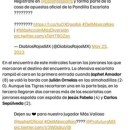
Regístrate en
@calientesports
y forma parte de la
casa de apuestas oficial de la Pandilla Escarlata
????????
????????
https://t.co/tuQXQgpIb6
#DelMéxicoRojo
|
#MásAcciónMásDiversión
pic.twitter.com/xTeHT8OZsn
— DiablosRojosMX (@DiablosRojosMX)
May 25,
2023
En el encuentro de este miércoles fueron los jonrones los que
marcaron el destino del encuentro. La ofensiva escarlata
rompió el cero en la primera entrada cuando
Japhet Amador
(8) se voló la barda con
Julián Ornelas
en las almohadillas (2-
0). Aunque los Tigres recortaron una en la parte baja, en la
tercera llegaron dos carreras más de los escarlatas con
jonrones espalda con espalda de
Jesús Fabela
(4) y
Carlos
Sepúlveda
(2).
Dejen su ❤️ para nuestro Jugador Más Valioso
@JaphetOficial
#DelMéxicoRojo
????
@ProfuturoMX
pic.twitter.com/V3W0s8uVIB