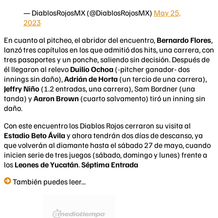
— DiablosRojosMX (@DiablosRojosMX)
May 25,
2023
En cuanto al pitcheo, el abridor del encuentro,
Bernardo Flores
,
lanzó tres capítulos en los que admitió dos hits, una carrera, con
tres pasaportes y un ponche, saliendo sin decisión. Después de
él llegaron al relevo
Duilio Ochoa
(-pitcher ganador- dos
innings sin daño),
Adrián de Horta
(un tercio de una carrera),
Jeffry
Niño
(1.2 entradas, una carrera), Sam Bordner (una
tanda) y
Aaron Brown
(cuarto salvamento) tiró un inning sin
daño.
Con este encuentro los Diablos Rojos cerraron su visita al
Estadio Beto Ávila
y ahora tendrán dos días de descanso, ya
que volverán al diamante hasta el sábado 27 de mayo, cuando
inicien serie de tres juegos (sábado, domingo y lunes) frente a
los
Leones de Yucatán
.
Séptima Entrada
También puedes leer...