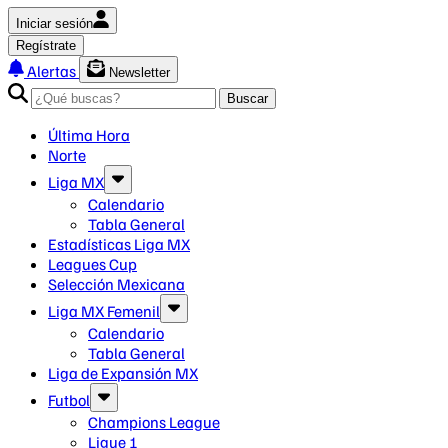
Iniciar sesión
Regístrate
Alertas
Newsletter
Buscar
Última Hora
Norte
Liga MX
Calendario
Tabla General
Estadísticas Liga MX
Leagues Cup
Selección Mexicana
Liga MX Femenil
Calendario
Tabla General
Liga de Expansión MX
Futbol
Champions League
Ligue 1