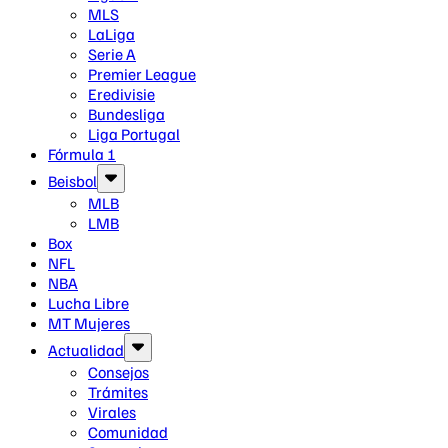
MLS
LaLiga
Serie A
Premier League
Eredivisie
Bundesliga
Liga Portugal
Fórmula 1
Beisbol
MLB
LMB
Box
NFL
NBA
Lucha Libre
MT Mujeres
Actualidad
Consejos
Trámites
Virales
Comunidad