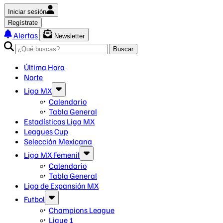
Iniciar sesión
Regístrate
Alertas
Newsletter
Buscar
Última Hora
Norte
Liga MX
Calendario
Tabla General
Estadísticas Liga MX
Leagues Cup
Selección Mexicana
Liga MX Femenil
Calendario
Tabla General
Liga de Expansión MX
Futbol
Champions League
Ligue 1