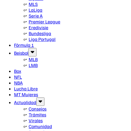
MLS
LaLiga
Serie A
Premier League
Eredivisie
Bundesliga
Liga Portugal
Fórmula 1
Beisbol
MLB
LMB
Box
NFL
NBA
Lucha Libre
MT Mujeres
Actualidad
Consejos
Trámites
Virales
Comunidad