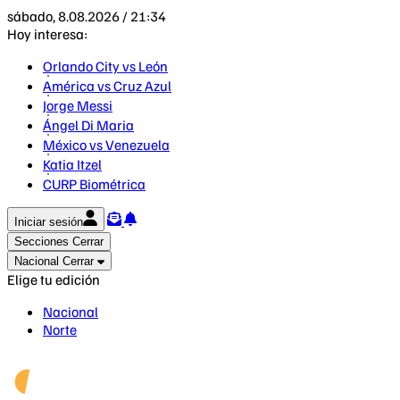
sábado, 8.08.2026 / 21:34
Hoy interesa:
Orlando City vs León
América vs Cruz Azul
Jorge Messi
Ángel Di Maria
México vs Venezuela
Katia Itzel
CURP Biométrica
Iniciar sesión
Secciones
Cerrar
Nacional
Cerrar
Elige tu edición
Nacional
Norte