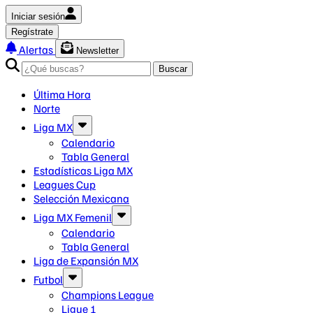
Iniciar sesión
Regístrate
Alertas
Newsletter
Buscar
Última Hora
Norte
Liga MX
Calendario
Tabla General
Estadísticas Liga MX
Leagues Cup
Selección Mexicana
Liga MX Femenil
Calendario
Tabla General
Liga de Expansión MX
Futbol
Champions League
Ligue 1