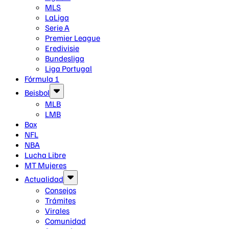
MLS
LaLiga
Serie A
Premier League
Eredivisie
Bundesliga
Liga Portugal
Fórmula 1
Beisbol
MLB
LMB
Box
NFL
NBA
Lucha Libre
MT Mujeres
Actualidad
Consejos
Trámites
Virales
Comunidad