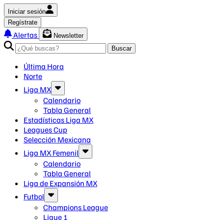
Iniciar sesión
Regístrate
Alertas
Newsletter
Buscar
Última Hora
Norte
Liga MX
Calendario
Tabla General
Estadísticas Liga MX
Leagues Cup
Selección Mexicana
Liga MX Femenil
Calendario
Tabla General
Liga de Expansión MX
Futbol
Champions League
Ligue 1