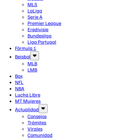
MLS
LaLiga
Serie A
Premier League
Eredivisie
Bundesliga
Liga Portugal
Fórmula 1
Beisbol
MLB
LMB
Box
NFL
NBA
Lucha Libre
MT Mujeres
Actualidad
Consejos
Trámites
Virales
Comunidad