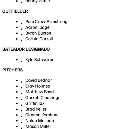
Bobby Witt Jr
OUTFIELDER
Pete Crow-Armstrong
Aaron Judge
Byron Buxton
Corbin Carroll
BATEADOR DESIGNADO
Kyle Schwarber
PITCHERS
David Bednar
Clay Holmes
Matthew Boyd
Garrett Cleavinger
Griffin Jax
Brad Keller
Clayton Kershaw
Nolan McLean
Mason Miller