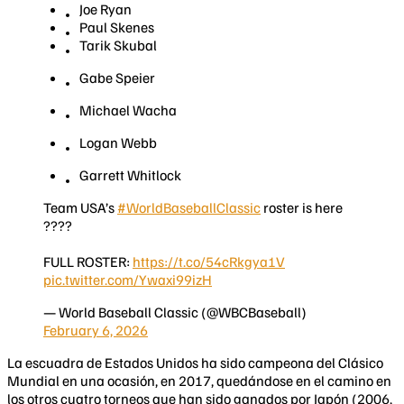
Joe Ryan
Paul Skenes
Tarik Skubal
Gabe Speier
Michael Wacha
Logan Webb
Garrett Whitlock
Team USA’s
#WorldBaseballClassic
roster is here
????
FULL ROSTER:
https://t.co/54cRkgya1V
pic.twitter.com/Ywaxi99izH
— World Baseball Classic (@WBCBaseball)
February 6, 2026
La escuadra de Estados Unidos ha sido campeona del Clásico
Mundial en una ocasión, en 2017, quedándose en el camino en
los otros cuatro torneos que han sido ganados por Japón (2006,