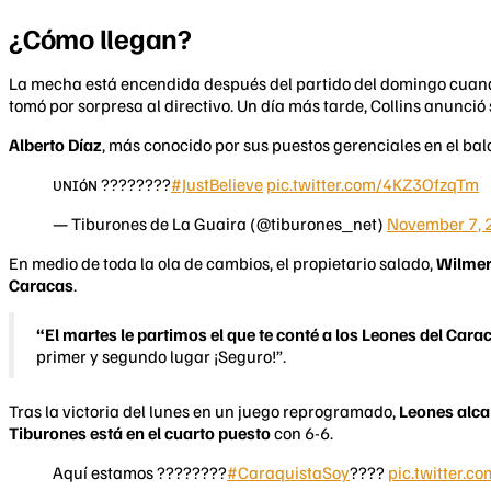
¿Cómo llegan?
La mecha está encendida después del partido del domingo cuand
tomó por sorpresa al directivo. Un día más tarde, Collins anunció
Alberto Díaz
, más conocido por sus puestos gerenciales en el bal
ᴜɴɪóɴ ????????
#JustBelieve
pic.twitter.com/4KZ3OfzqTm
— Tiburones de La Guaira (@tiburones_net)
November 7, 
En medio de toda la ola de cambios, el propietario salado,
Wilmer
Caracas
.
“El martes le partimos el que te conté a los Leones del Carac
primer y segundo lugar ¡Seguro!”.
Tras la victoria del lunes en un juego reprogramado,
Leones alcan
Tiburones está en el cuarto puesto
con 6-6.
Aquí estamos ????????
#CaraquistaSoy
????
pic.twitter.