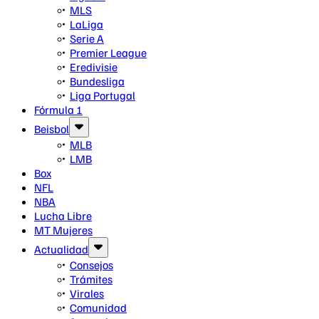
MLS
LaLiga
Serie A
Premier League
Eredivisie
Bundesliga
Liga Portugal
Fórmula 1
Beisbol
MLB
LMB
Box
NFL
NBA
Lucha Libre
MT Mujeres
Actualidad
Consejos
Trámites
Virales
Comunidad