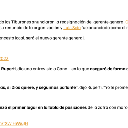
o los Tiburones anunciaron la reasignación del gerente general
C
 su renuncia de la organización y
Luis Sojo
fue anunciado como el n
oncesto local, será el nuevo gerente general.
2023
 Ruperti
, dio una entrevista a Canal I en la que
aseguró de forma d
as, si Dios quiere, y seguimos pa’lante”
, dijo Ruperti. “Yo te pro
zó el primer lugar en la tabla de posiciones
de la zafra con marca
com/fXWIFnWuJH