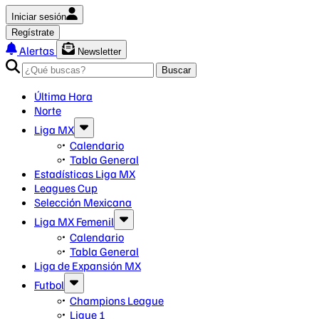
Iniciar sesión
Regístrate
Alertas
Newsletter
Buscar
Última Hora
Norte
Liga MX
Calendario
Tabla General
Estadísticas Liga MX
Leagues Cup
Selección Mexicana
Liga MX Femenil
Calendario
Tabla General
Liga de Expansión MX
Futbol
Champions League
Ligue 1