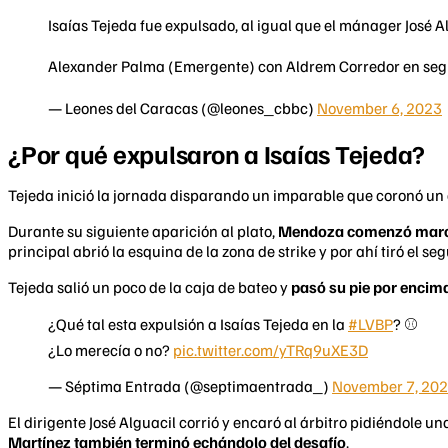
Isaías Tejeda fue expulsado, al igual que el mánager José A
Alexander Palma (Emergente) con Aldrem Corredor en se
— Leones del Caracas (@leones_cbbc)
November 6, 2023
¿Por qué expulsaron a Isaías Tejeda?
Tejeda inició la jornada disparando un imparable que coronó un 
Durante su siguiente aparición al plato,
Mendoza comenzó marcán
principal abrió la esquina de la zona de strike y por ahí tiró el s
Tejeda salió un poco de la caja de bateo y
pasó su pie por encima
¿Qué tal esta expulsión a Isaías Tejeda en la
#LVBP
? ⚾
¿Lo merecía o no?
pic.twitter.com/yTRq9uXE3D
— Séptima Entrada (@septimaentrada_)
November 7, 20
El dirigente José Alguacil corrió y encaró al árbitro pidiéndole u
Martínez también terminó echándolo del desafío
.