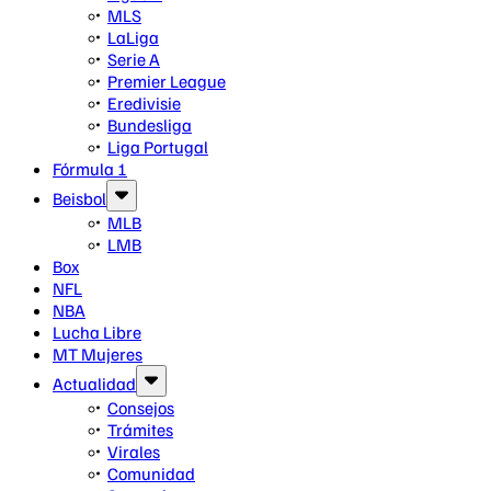
MLS
LaLiga
Serie A
Premier League
Eredivisie
Bundesliga
Liga Portugal
Fórmula 1
Beisbol
MLB
LMB
Box
NFL
NBA
Lucha Libre
MT Mujeres
Actualidad
Consejos
Trámites
Virales
Comunidad