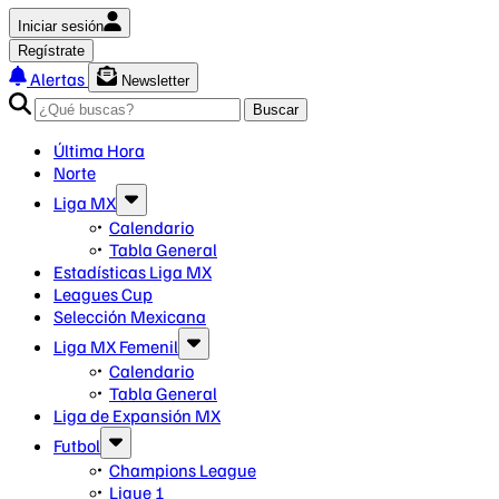
Iniciar sesión
Regístrate
Alertas
Newsletter
Buscar
Última Hora
Norte
Liga MX
Calendario
Tabla General
Estadísticas Liga MX
Leagues Cup
Selección Mexicana
Liga MX Femenil
Calendario
Tabla General
Liga de Expansión MX
Futbol
Champions League
Ligue 1