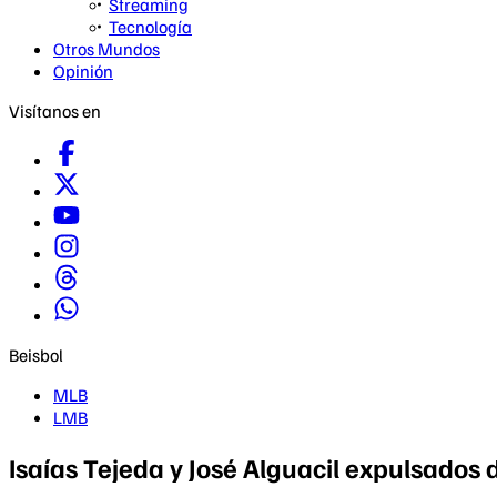
Streaming
Tecnología
Otros Mundos
Opinión
Visítanos en
Beisbol
MLB
LMB
Isaías Tejeda y José Alguacil expulsados 