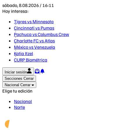
sábado, 8.08.2026 / 16:11
Hoy interesa:
Tigres vs Minnesota
Cincinnati vs Pumas
Pachuca vs Columbus Crew
Charlotte FC vs Atlas
México vs Venezuela
Katia Itzel
CURP Biométrica
Iniciar sesión
Secciones
Cerrar
Nacional
Cerrar
Elige tu edición
Nacional
Norte