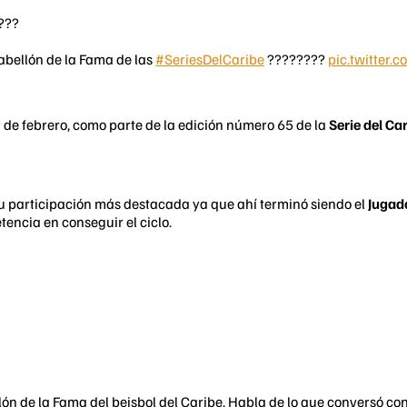
???
Pabellón de la Fama de las
#SeriesDelCaribe
????????
pic.twitter
9 de febrero, como parte de la edición número 65 de la
Serie del Ca
su participación más destacada ya que ahí terminó siendo el
Jugad
etencia en conseguir el ciclo.
n de la Fama del beisbol del Caribe. Habla de lo que conversó con 