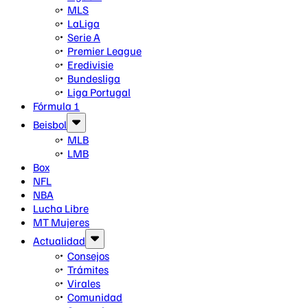
MLS
LaLiga
Serie A
Premier League
Eredivisie
Bundesliga
Liga Portugal
Fórmula 1
Beisbol
MLB
LMB
Box
NFL
NBA
Lucha Libre
MT Mujeres
Actualidad
Consejos
Trámites
Virales
Comunidad