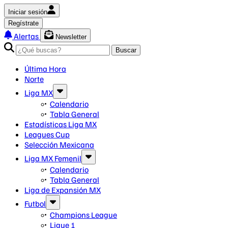
Iniciar sesión
Regístrate
Alertas
Newsletter
Buscar
Última Hora
Norte
Liga MX
Calendario
Tabla General
Estadísticas Liga MX
Leagues Cup
Selección Mexicana
Liga MX Femenil
Calendario
Tabla General
Liga de Expansión MX
Futbol
Champions League
Ligue 1