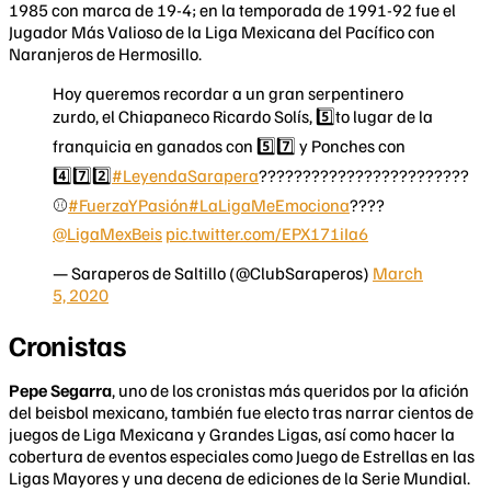
1985 con marca de 19-4; en la temporada de 1991-92 fue el
Jugador Más Valioso de la Liga Mexicana del Pacífico con
Naranjeros de Hermosillo.
Hoy queremos recordar a un gran serpentinero
zurdo, el Chiapaneco Ricardo Solís, 5️⃣to lugar de la
franquicia en ganados con 5️⃣7️⃣ y Ponches con
4️⃣7️⃣2️⃣
#LeyendaSarapera
????????????????????????
⚾️
#FuerzaYPasión
#LaLigaMeEmociona
????
@LigaMexBeis
pic.twitter.com/EPX171iIa6
— Saraperos de Saltillo (@ClubSaraperos)
March
5, 2020
Cronistas
Pepe Segarra
, uno de los cronistas más queridos por la afición
del beisbol mexicano, también fue electo tras narrar cientos de
juegos de Liga Mexicana y Grandes Ligas, así como hacer la
cobertura de eventos especiales como Juego de Estrellas en las
Ligas Mayores y una decena de ediciones de la Serie Mundial.