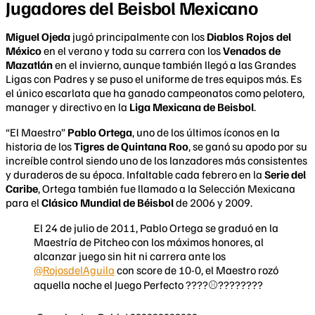
​Jugadores del Beisbol Mexicano
Miguel Ojeda
jugó principalmente con los
Diablos Rojos del
México
en el verano y toda su carrera con los
Venados de
Mazatlán
en el invierno, aunque también llegó a las Grandes
Ligas con Padres y se puso el uniforme de tres equipos más. Es
el único escarlata que ha ganado campeonatos como pelotero,
manager y directivo en la
Liga Mexicana de Beisbol
.
“El Maestro”
Pablo Ortega
, uno de los últimos íconos en la
historia de los
Tigres de Quintana Roo
, se ganó su apodo por su
increíble control siendo uno de los lanzadores más consistentes
y duraderos de su época. Infaltable cada febrero en la
Serie del
Caribe
, Ortega también fue llamado a la Selección Mexicana
para el
Clásico Mundial de Béisbol
de 2006 y 2009.
El 24 de julio de 2011, Pablo Ortega se graduó en la
Maestría de Pitcheo con los máximos honores, al
alcanzar juego sin hit ni carrera ante los
@RojosdelAguila
con score de 10-0, el Maestro rozó
aquella noche el Juego Perfecto ????⚾????????