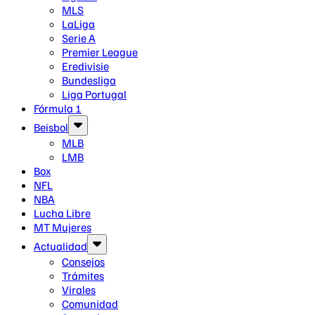
MLS
LaLiga
Serie A
Premier League
Eredivisie
Bundesliga
Liga Portugal
Fórmula 1
Beisbol
MLB
LMB
Box
NFL
NBA
Lucha Libre
MT Mujeres
Actualidad
Consejos
Trámites
Virales
Comunidad