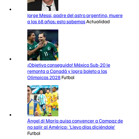
Jorge Messi, padre del astro argentino, muere
a los 68 años; esto sabemos
Actualidad
¡Objetivo conseguido! México Sub-20 le
remonta a Canadá y logra boleto a los
Olímpicos 2028
Futbol
Ángel di María quiso convencer a Campaz de
no salir al América: 'Llevo días diciéndole'
Futbol