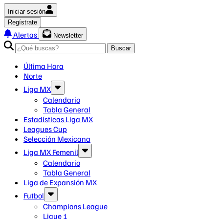
Iniciar sesión
Regístrate
Alertas
Newsletter
Buscar
Última Hora
Norte
Liga MX
Calendario
Tabla General
Estadísticas Liga MX
Leagues Cup
Selección Mexicana
Liga MX Femenil
Calendario
Tabla General
Liga de Expansión MX
Futbol
Champions League
Ligue 1