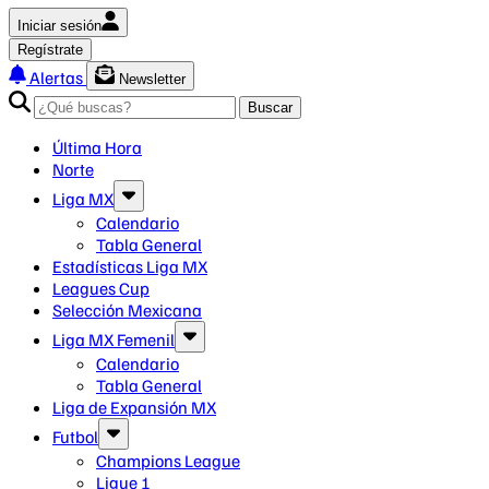
Iniciar sesión
Regístrate
Alertas
Newsletter
Buscar
Última Hora
Norte
Liga MX
Calendario
Tabla General
Estadísticas Liga MX
Leagues Cup
Selección Mexicana
Liga MX Femenil
Calendario
Tabla General
Liga de Expansión MX
Futbol
Champions League
Ligue 1