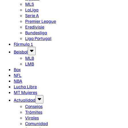
MLS
LaLiga
Serie A
Premier League
Eredivisie
Bundesliga
Liga Portugal
Fórmula 1
Beisbol
MLB
LMB
Box
NFL
NBA
Lucha Libre
MT Mujeres
Actualidad
Consejos
Trámites
Virales
Comunidad