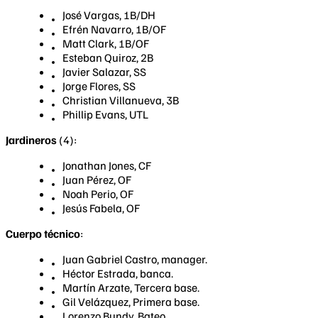
José Vargas, 1B/DH
Efrén Navarro, 1B/OF
Matt Clark, 1B/OF
Esteban Quiroz, 2B
Javier Salazar, SS
Jorge Flores, SS
Christian Villanueva, 3B
Phillip Evans, UTL
Jardineros
(4):
Jonathan Jones, CF
Juan Pérez, OF
Noah Perio, OF
Jesús Fabela, OF
Cuerpo técnico
:
Juan Gabriel Castro, manager.
Héctor Estrada, banca.
Martín Arzate, Tercera base.
Gil Velázquez, Primera base.
Lorenzo Bundy, Bateo.