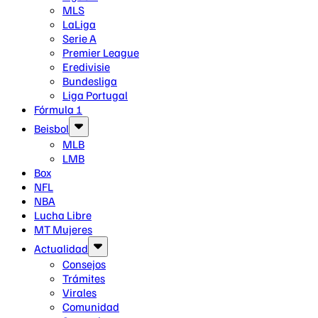
MLS
LaLiga
Serie A
Premier League
Eredivisie
Bundesliga
Liga Portugal
Fórmula 1
Beisbol
MLB
LMB
Box
NFL
NBA
Lucha Libre
MT Mujeres
Actualidad
Consejos
Trámites
Virales
Comunidad