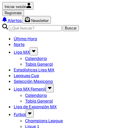
Iniciar sesión
Regístrate
Alertas
Newsletter
Buscar
Última Hora
Norte
Liga MX
Calendario
Tabla General
Estadísticas Liga MX
Leagues Cup
Selección Mexicana
Liga MX Femenil
Calendario
Tabla General
Liga de Expansión MX
Futbol
Champions League
Ligue 1