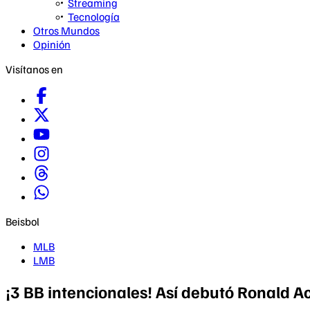
Streaming
Tecnología
Otros Mundos
Opinión
Visítanos en
Beisbol
MLB
LMB
¡3 BB intencionales! Así debutó Ronald 