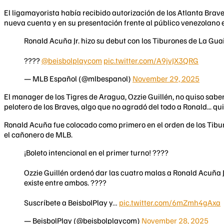
El ligamayorista había recibido autorización de los Atlanta Brav
nueva cuenta y en su presentación frente al público venezolano el
Ronald Acuña Jr. hizo su debut con los Tiburones de La Gu
????
@beisbolplaycom
pic.twitter.com/A9jvJX3QRG
— MLB Español (@mlbespanol)
November 29, 2025
El manager de los Tigres de Aragua, Ozzie Guillén, no quiso sabe
pelotero de los Braves, algo que no agradó del todo a Ronald... q
Ronald Acuña fue colocado como primero en el orden de los Tibur
el cañonero de MLB.
¡Boleto intencional en el primer turno! ????
Ozzie Guillén ordenó dar las cuatro malas a Ronald Acuña J
existe entre ambos. ????
Suscríbete a BeisbolPlay y…
pic.twitter.com/6mZmh4gAxa
— BeisbolPlay (@beisbolplaycom)
November 28, 2025