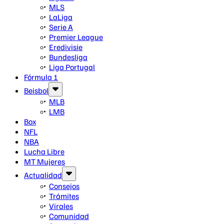
MLS
LaLiga
Serie A
Premier League
Eredivisie
Bundesliga
Liga Portugal
Fórmula 1
Beisbol
MLB
LMB
Box
NFL
NBA
Lucha Libre
MT Mujeres
Actualidad
Consejos
Trámites
Virales
Comunidad