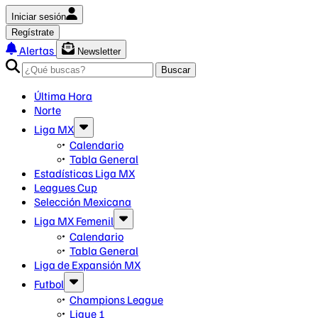
Iniciar sesión
Regístrate
Alertas
Newsletter
Buscar
Última Hora
Norte
Liga MX
Calendario
Tabla General
Estadísticas Liga MX
Leagues Cup
Selección Mexicana
Liga MX Femenil
Calendario
Tabla General
Liga de Expansión MX
Futbol
Champions League
Ligue 1