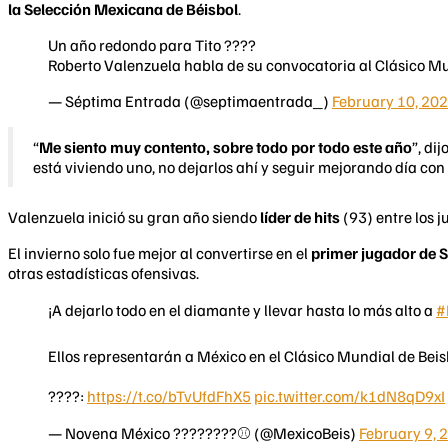
la Selección Mexicana de Béisbol
.
Un año redondo para Tito ????
Roberto Valenzuela habla de su convocatoria al Clásico M
— Séptima Entrada (@septimaentrada_)
February 10, 20
“
Me siento muy contento, sobre todo por todo este año
”, di
está viviendo uno, no dejarlos ahí y seguir mejorando día con 
Valenzuela inició su gran año siendo
líder de hits
(93) entre los 
El invierno solo fue mejor al convertirse en el
primer jugador de 
otras estadísticas ofensivas.
¡A dejarlo todo en el diamante y llevar hasta lo más alto a
#
Ellos representarán a México en el Clásico Mundial de Beis
????:
https://t.co/bTvUfdFhX5
pic.twitter.com/k1dN8qD9xI
— Novena México ????????⚾ (@MexicoBeis)
February 9, 