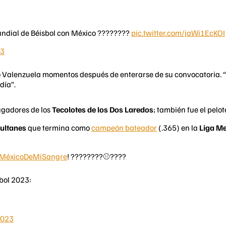
undial de Béisbol con México ????????
pic.twitter.com/jaWi1EcKOI
23
jo Valenzuela momentos después de enterarse de su convocatoria. “
día”.
jugadores de los
Tecolotes de los Dos Laredos
; también fue el pelo
Sultanes
que termina como
campeón bateador
(.365) en la
Liga Me
MéxicoDeMiSangre
! ????????⚾️????
bol 2023:
2023