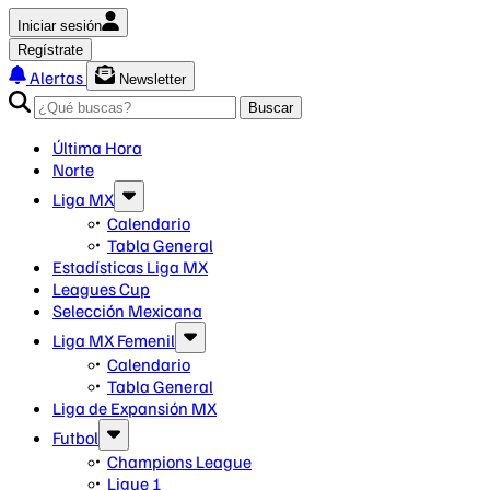
Iniciar sesión
Regístrate
Alertas
Newsletter
Buscar
Última Hora
Norte
Liga MX
Calendario
Tabla General
Estadísticas Liga MX
Leagues Cup
Selección Mexicana
Liga MX Femenil
Calendario
Tabla General
Liga de Expansión MX
Futbol
Champions League
Ligue 1