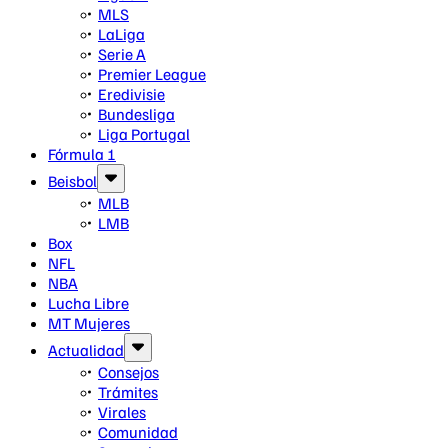
MLS
LaLiga
Serie A
Premier League
Eredivisie
Bundesliga
Liga Portugal
Fórmula 1
Beisbol
MLB
LMB
Box
NFL
NBA
Lucha Libre
MT Mujeres
Actualidad
Consejos
Trámites
Virales
Comunidad