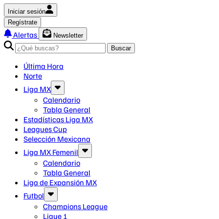
Iniciar sesión
Regístrate
Alertas
Newsletter
Buscar
Última Hora
Norte
Liga MX
Calendario
Tabla General
Estadísticas Liga MX
Leagues Cup
Selección Mexicana
Liga MX Femenil
Calendario
Tabla General
Liga de Expansión MX
Futbol
Champions League
Ligue 1