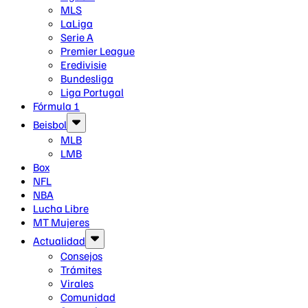
MLS
LaLiga
Serie A
Premier League
Eredivisie
Bundesliga
Liga Portugal
Fórmula 1
Beisbol
MLB
LMB
Box
NFL
NBA
Lucha Libre
MT Mujeres
Actualidad
Consejos
Trámites
Virales
Comunidad