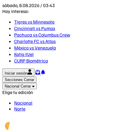
sábado, 8.08.2026 / 03:43
Hoy interesa:
Tigres vs Minnesota
Cincinnati vs Pumas
Pachuca vs Columbus Crew
Charlotte FC vs Atlas
México vs Venezuela
Katia Itzel
CURP Biométrica
Iniciar sesión
Secciones
Cerrar
Nacional
Cerrar
Elige tu edición
Nacional
Norte