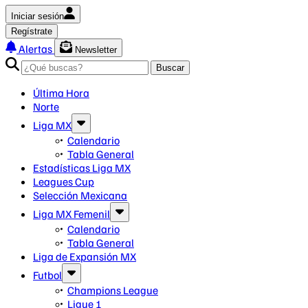
Iniciar sesión
Regístrate
Alertas
Newsletter
Buscar
Última Hora
Norte
Liga MX
Calendario
Tabla General
Estadísticas Liga MX
Leagues Cup
Selección Mexicana
Liga MX Femenil
Calendario
Tabla General
Liga de Expansión MX
Futbol
Champions League
Ligue 1