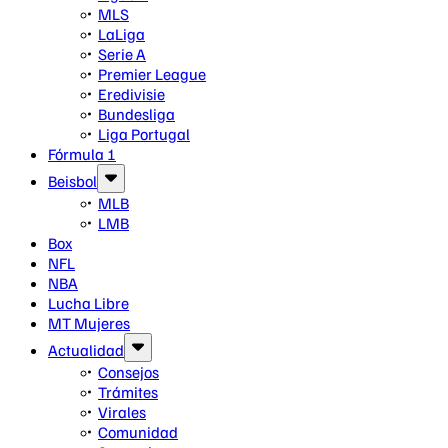
MLS
LaLiga
Serie A
Premier League
Eredivisie
Bundesliga
Liga Portugal
Fórmula 1
Beisbol
MLB
LMB
Box
NFL
NBA
Lucha Libre
MT Mujeres
Actualidad
Consejos
Trámites
Virales
Comunidad