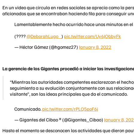
En un video que circula en redes sociales se aprecia como la per
aficionados que se encontraban haciendo fila para conseguir una
Lamentablemente hecho ocurrido hace unos minutos en el ár
(????
@DeborahLugo_
)
pic.twitter.com/Uy6JObbyFk
— Héctor Gómez (@hgomez27)
January 8, 2022
La gerencia de los Gigantes procedió a iniciar las investigacion
“Mientras las autoridades competentes esclarezcan el hecho,
seguimiento a su evolución conjuntamente con sus relacionado
visitante", son las ideas principales que da el comunicado.
Comunicado.
pic.twitter.com/rPLQ5poF6j
— Gigantes del Cibao ® (@Gigantes_Cibao)
January 8, 20
​Hasta el momento se desconocen las actividades que dieron pauta