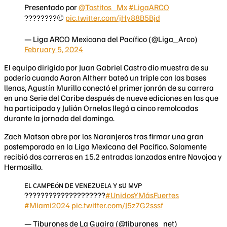
Presentado por
@Tostitos_Mx
#LigaARCO
????????⚾
pic.twitter.com/jHy88B5Bjd
— Liga ARCO Mexicana del Pacífico (@Liga_Arco)
February 5, 2024
El equipo dirigido por Juan Gabriel Castro dio muestra de su
poderío cuando Aaron Altherr bateó un triple con las bases
llenas, Agustín Murillo conectó el primer jonrón de su carrera
en una Serie del Caribe después de nueve ediciones en las que
ha participado y Julián Ornelas llegó a cinco remolcadas
durante la jornada del domingo.
Zach Matson abre por los Naranjeros tras firmar una gran
postemporada en la Liga Mexicana del Pacífico. Solamente
recibió dos carreras en 15.2 entradas lanzadas entre Navojoa y
Hermosillo.
ᴇʟ ᴄᴀᴍᴘᴇóɴ ᴅᴇ ᴠᴇɴᴇᴢᴜᴇʟᴀ ʏ sᴜ ᴍᴠᴘ
????????????????????
#UnidosYMásFuertes
#Miami2024
pic.twitter.com/J5z7G2sssf
— Tiburones de La Guaira (@tiburones_net)