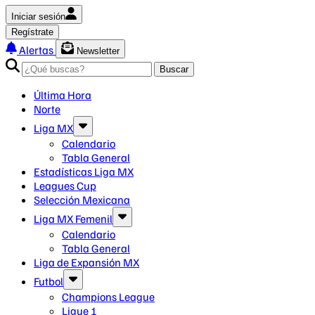
Iniciar sesión
Regístrate
Alertas
Newsletter
Buscar
Última Hora
Norte
Liga MX
Calendario
Tabla General
Estadísticas Liga MX
Leagues Cup
Selección Mexicana
Liga MX Femenil
Calendario
Tabla General
Liga de Expansión MX
Futbol
Champions League
Ligue 1