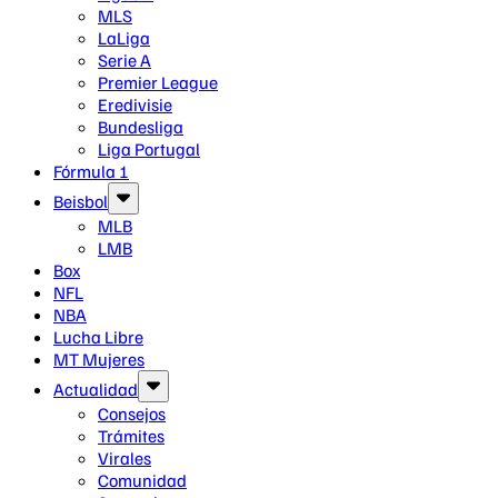
MLS
LaLiga
Serie A
Premier League
Eredivisie
Bundesliga
Liga Portugal
Fórmula 1
Beisbol
MLB
LMB
Box
NFL
NBA
Lucha Libre
MT Mujeres
Actualidad
Consejos
Trámites
Virales
Comunidad