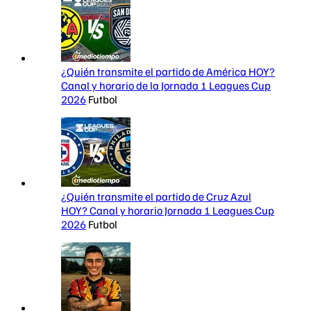
¿Quién transmite el partido de América HOY?
Canal y horario de la Jornada 1 Leagues Cup
2026
Futbol
¿Quién transmite el partido de Cruz Azul
HOY? Canal y horario Jornada 1 Leagues Cup
2026
Futbol