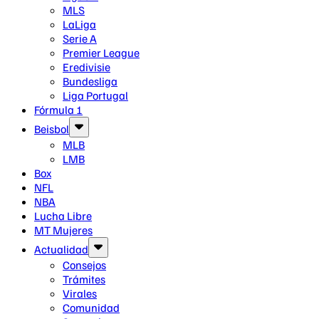
MLS
LaLiga
Serie A
Premier League
Eredivisie
Bundesliga
Liga Portugal
Fórmula 1
Beisbol
MLB
LMB
Box
NFL
NBA
Lucha Libre
MT Mujeres
Actualidad
Consejos
Trámites
Virales
Comunidad