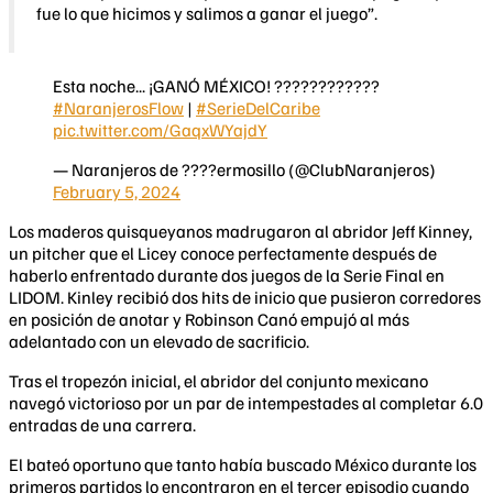
fue lo que hicimos y salimos a ganar el juego”.
Esta noche... ¡GANÓ MÉXICO! ????????????
#NaranjerosFlow
|
#SerieDelCaribe
pic.twitter.com/GaqxWYajdY
— Naranjeros de ????ermosillo (@ClubNaranjeros)
February 5, 2024
Los maderos quisqueyanos madrugaron al abridor Jeff Kinney,
un pitcher que el Licey conoce perfectamente después de
haberlo enfrentado durante dos juegos de la Serie Final en
LIDOM. Kinley recibió dos hits de inicio que pusieron corredores
en posición de anotar y Robinson Canó empujó al más
adelantado con un elevado de sacrificio.
Tras el tropezón inicial, el abridor del conjunto mexicano
navegó victorioso por un par de intempestades al completar 6.0
entradas de una carrera.
El bateó oportuno que tanto había buscado México durante los
primeros partidos lo encontraron en el tercer episodio cuando