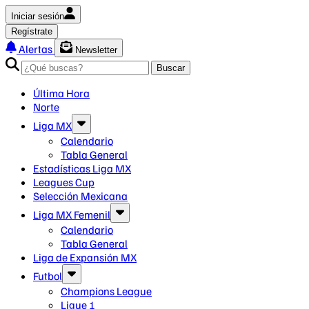
Iniciar sesión
Regístrate
Alertas
Newsletter
Buscar
Última Hora
Norte
Liga MX
Calendario
Tabla General
Estadísticas Liga MX
Leagues Cup
Selección Mexicana
Liga MX Femenil
Calendario
Tabla General
Liga de Expansión MX
Futbol
Champions League
Ligue 1