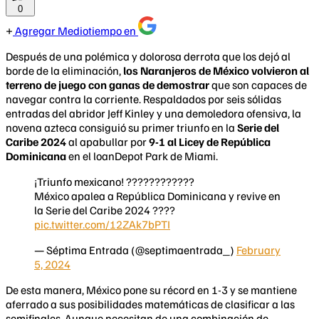
0
Agregar Mediotiempo en
Después de una polémica y dolorosa derrota que los dejó al
borde de la eliminación,
los Naranjeros de México volvieron al
terreno de juego con ganas de demostrar
que son capaces de
navegar contra la corriente. Respaldados por seis sólidas
entradas del abridor Jeff Kinley y una demoledora ofensiva, la
novena azteca consiguió su primer triunfo en la
Serie del
Caribe 2024
al apabullar por
9-1 al Licey de República
Dominicana
en el loanDepot Park de Miami.
¡Triunfo mexicano! ????????????
México apalea a República Dominicana y revive en
la Serie del Caribe 2024 ????
pic.twitter.com/12ZAk7bPTI
— Séptima Entrada (@septimaentrada_)
February
5, 2024
De esta manera, México pone su récord en 1-3 y se mantiene
aferrado a sus posibilidades matemáticas de clasificar a las
semifinales. Aunque necesitan de una combinación de