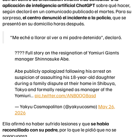
aplicación de inteligencia artificial ChatGPT
sobre qué hacer,
según declaró en un comunicado publicado el martes. Para su
sorpresa,
el centro denunció el incidente a la policía
, que se
presentó en su domicilio horas después.
"Me eché a llorar al ver a mi padre detenido", declaró.
???? Full story on the resignation of Yomiuri Giants
manager Shinnosuke Abe.
Abe publicly apologized following his arrest on
suspicion of assaulting his 18-year-old daughter
during a family dispute at their home in Shibuya,
Tokyo and formally resigned as manager of the
Yomiuri…
pic.twitter.com/ANB0QO8qsd
— Yakyu Cosmopolitan (@yakyucosmo)
May 26,
2026
Ella afirmó no haber sufrido lesiones y que
se había
reconciliado con su padre
, por lo que le pidió que no se
preocupara.