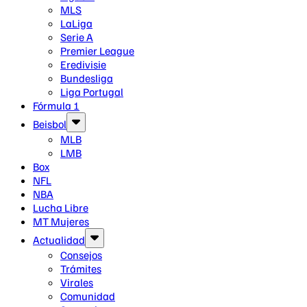
MLS
LaLiga
Serie A
Premier League
Eredivisie
Bundesliga
Liga Portugal
Fórmula 1
Beisbol
MLB
LMB
Box
NFL
NBA
Lucha Libre
MT Mujeres
Actualidad
Consejos
Trámites
Virales
Comunidad