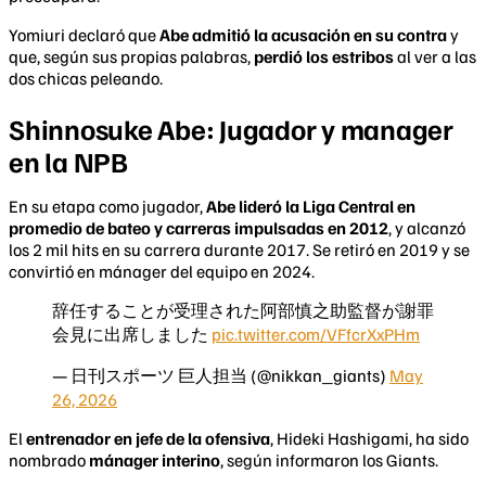
Yomiuri declaró que
Abe admitió la acusación en su contra
y
que, según sus propias palabras,
perdió los estribos
al ver a las
dos chicas peleando.
Shinnosuke Abe: Jugador y manager
en la NPB
En su etapa como jugador,
Abe lideró la Liga Central en
promedio de bateo y carreras impulsadas en 2012
, y alcanzó
los 2 mil hits en su carrera durante 2017. Se retiró en 2019 y se
convirtió en mánager del equipo en 2024.
辞任することが受理された阿部慎之助監督が謝罪
会見に出席しました
pic.twitter.com/VFfcrXxPHm
— 日刊スポーツ 巨人担当 (@nikkan_giants)
May
26, 2026
El
entrenador en jefe de la ofensiva
, Hideki Hashigami, ha sido
nombrado
mánager interino
, según informaron los Giants.