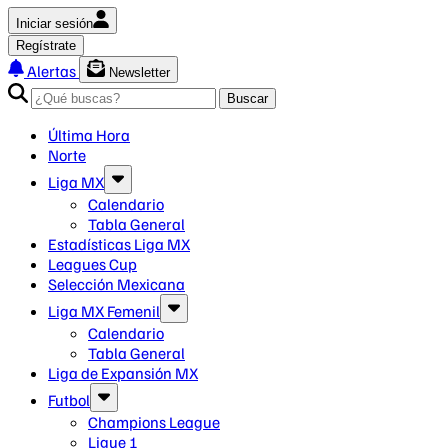
Iniciar sesión
Regístrate
Alertas
Newsletter
Buscar
Última Hora
Norte
Liga MX
Calendario
Tabla General
Estadísticas Liga MX
Leagues Cup
Selección Mexicana
Liga MX Femenil
Calendario
Tabla General
Liga de Expansión MX
Futbol
Champions League
Ligue 1