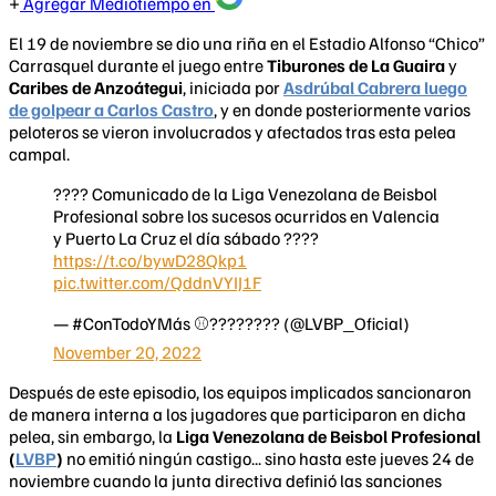
Agregar Mediotiempo en
El 19 de noviembre se dio una riña en el Estadio Alfonso “Chico”
Carrasquel durante el juego entre
Tiburones de La Guaira
y
Caribes de Anzoátegui
, iniciada por
Asdrúbal Cabrera luego
de golpear a Carlos Castro
, y en donde posteriormente varios
peloteros se vieron involucrados y afectados tras esta pelea
campal.
???? Comunicado de la Liga Venezolana de Beisbol
Profesional sobre los sucesos ocurridos en Valencia
y Puerto La Cruz el día sábado ????
https://t.co/bywD28Qkp1
pic.twitter.com/QddnVYIJ1F
— #ConTodoYMás ⚾️???????? (@LVBP_Oficial)
November 20, 2022
Después de este episodio, los equipos implicados sancionaron
de manera interna a los jugadores que participaron en dicha
pelea, sin embargo, la
Liga Venezolana de Beisbol Profesional
(
LVBP
)
no emitió ningún castigo... sino hasta este jueves 24 de
noviembre cuando la junta directiva definió las sanciones