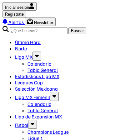
Iniciar sesión
Regístrate
Alertas
Newsletter
Buscar
Última Hora
Norte
Liga MX
Calendario
Tabla General
Estadísticas Liga MX
Leagues Cup
Selección Mexicana
Liga MX Femenil
Calendario
Tabla General
Liga de Expansión MX
Futbol
Champions League
Ligue 1