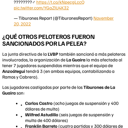
????????‍♂️
https://t.co/kNpecgLccQ
pic.twitter.com/YGaZlU4K32
— Tiburones Report (@TiburonesReport)
November
20, 2022
¿QUÉ OTROS PELOTEROS FUERON
SANCIONADOS POR LA PELEA?
La junta directiva de la
LVBP
también sancionó a más peloteros
involucrados, la organización de
La Guaira
la más afectada al
tener 7 jugadores suspendidos mientras que el equipo de
Anzoátegui
tendrá 3 (en ambos equipos, contabilizando a
Ramos y Cabrera).
Los jugadores castigados por parte de los
Tiburones de La
Guaira
son:
Carlos Castro
(ocho juegos de suspensión y 400
dólares de multa)
Wilfred Astudillo
(seis juegos de suspensión y
multa de 400 dólares)
Franklin Barreto
(cuatro partidos y 300 dólares de