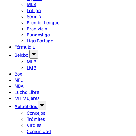
MLS
LaLiga
Serie A
Premier League
Eredivisie
Bundesliga
Liga Portugal
Fórmula 1
Beisbol
MLB
LMB
Box
NFL
NBA
Lucha Libre
MT Mujeres
Actualidad
Consejos
Trámites
Virales
Comunidad