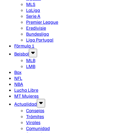
MLS
LaLiga
Serie A
Premier League
Eredivisie
Bundesliga
Liga Portugal
Fórmula 1
Beisbol
MLB
LMB
Box
NFL
NBA
Lucha Libre
MT Mujeres
Actualidad
Consejos
Trámites
Virales
Comunidad