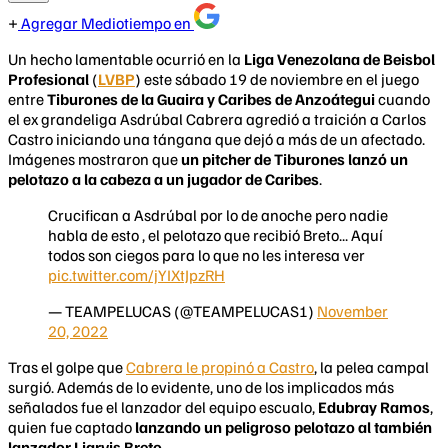
Agregar Mediotiempo en
Un hecho lamentable ocurrió en la
Liga Venezolana de Beisbol
Profesional
(
LVBP
) este sábado 19 de noviembre en el juego
entre
Tiburones de la Guaira y Caribes de Anzoátegui
cuando
el ex grandeliga Asdrúbal Cabrera agredió a traición a Carlos
Castro iniciando una tángana que dejó a más de un afectado.
Imágenes mostraron que
un pitcher de Tiburones lanzó un
pelotazo a la cabeza a un jugador de Caribes
.
Crucifican a Asdrúbal por lo de anoche pero nadie
habla de esto , el pelotazo que recibió Breto... Aquí
todos son ciegos para lo que no les interesa ver
pic.twitter.com/jYIXtJpzRH
— TEAMPELUCAS (@TEAMPELUCAS1)
November
20, 2022
Tras el golpe que
Cabrera le propinó a Castro
, la pelea campal
surgió. Además de lo evidente, uno de los implicados más
señalados fue el lanzador del equipo escualo,
Edubray Ramos
,
quien fue captado
lanzando un peligroso pelotazo al también
lanzador Liarvis Breto
.