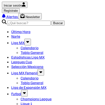
Iniciar sesión
Regístrate
Alertas
Newsletter
Buscar
Última Hora
Norte
Liga MX
Calendario
Tabla General
Estadísticas Liga MX
Leagues Cup
Selección Mexicana
Liga MX Femenil
Calendario
Tabla General
Liga de Expansión MX
Futbol
Champions League
Ligue 1