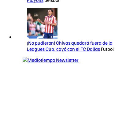
¡No pudieron! Chivas quedará fuera de la
Leagues Cup; cayó con el FC Dallas
Futbol