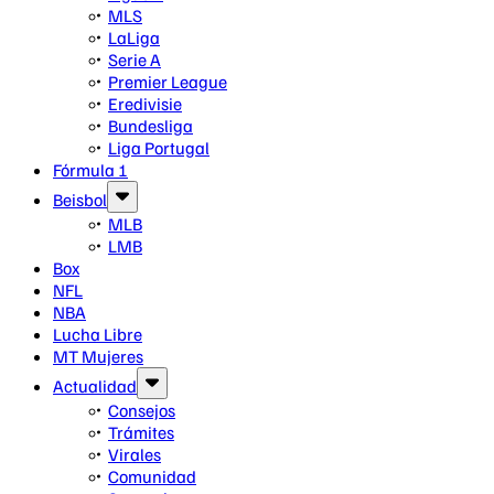
MLS
LaLiga
Serie A
Premier League
Eredivisie
Bundesliga
Liga Portugal
Fórmula 1
Beisbol
MLB
LMB
Box
NFL
NBA
Lucha Libre
MT Mujeres
Actualidad
Consejos
Trámites
Virales
Comunidad