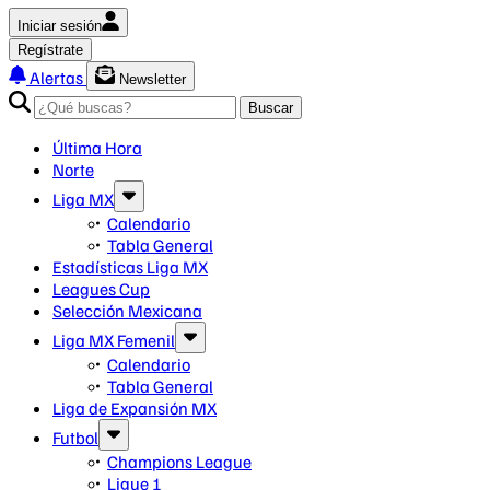
Iniciar sesión
Regístrate
Alertas
Newsletter
Buscar
Última Hora
Norte
Liga MX
Calendario
Tabla General
Estadísticas Liga MX
Leagues Cup
Selección Mexicana
Liga MX Femenil
Calendario
Tabla General
Liga de Expansión MX
Futbol
Champions League
Ligue 1