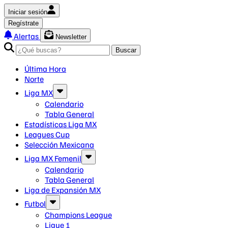
Iniciar sesión
Regístrate
Alertas
Newsletter
Buscar
Última Hora
Norte
Liga MX
Calendario
Tabla General
Estadísticas Liga MX
Leagues Cup
Selección Mexicana
Liga MX Femenil
Calendario
Tabla General
Liga de Expansión MX
Futbol
Champions League
Ligue 1