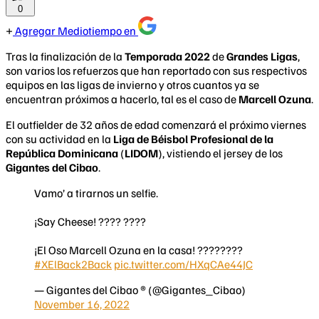
0
Agregar Mediotiempo en
Tras la finalización de la
Temporada 2022
de
Grandes Ligas
,
son varios los refuerzos que han reportado con sus respectivos
equipos en las ligas de invierno y otros cuantos ya se
encuentran próximos a hacerlo, tal es el caso de
Marcell Ozuna
.
El outfielder de 32 años de edad comenzará el próximo viernes
con su actividad en la
Liga de Béisbol Profesional de la
República Dominicana
(
LIDOM
), vistiendo el jersey de los
Gigantes del Cibao
.
Vamo’ a tirarnos un selfie.
¡Say Cheese! ???? ????
¡El Oso Marcell Ozuna en la casa! ????????
#XElBack2Back
pic.twitter.com/HXqCAe44JC
— Gigantes del Cibao ® (@Gigantes_Cibao)
November 16, 2022