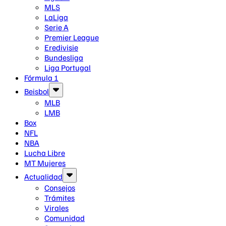
MLS
LaLiga
Serie A
Premier League
Eredivisie
Bundesliga
Liga Portugal
Fórmula 1
Beisbol
MLB
LMB
Box
NFL
NBA
Lucha Libre
MT Mujeres
Actualidad
Consejos
Trámites
Virales
Comunidad