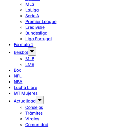
MLS
LaLiga
Serie A
Premier League
Eredivisie
Bundesliga
Liga Portugal
Fórmula 1
Beisbol
MLB
LMB
Box
NFL
NBA
Lucha Libre
MT Mujeres
Actualidad
Consejos
Trámites
Virales
Comunidad