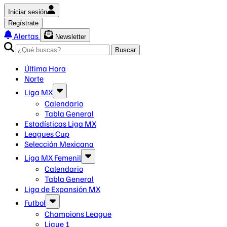
Iniciar sesión
Regístrate
Alertas
Newsletter
Buscar
Última Hora
Norte
Liga MX
Calendario
Tabla General
Estadísticas Liga MX
Leagues Cup
Selección Mexicana
Liga MX Femenil
Calendario
Tabla General
Liga de Expansión MX
Futbol
Champions League
Ligue 1