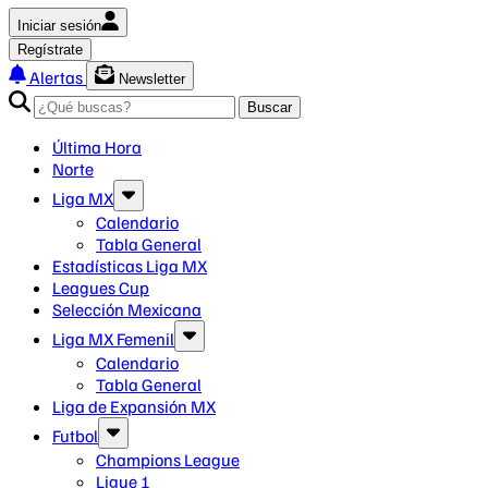
Iniciar sesión
Regístrate
Alertas
Newsletter
Buscar
Última Hora
Norte
Liga MX
Calendario
Tabla General
Estadísticas Liga MX
Leagues Cup
Selección Mexicana
Liga MX Femenil
Calendario
Tabla General
Liga de Expansión MX
Futbol
Champions League
Ligue 1