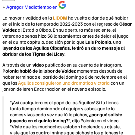
Agregar Mediotiempo en
La mayor rivalidad en la
LIDOM
ha vuelto a dar de qué hablar
en el inicio de la temporada 2022-2023 con el regreso de
César
Valdez
al Estadio Cibao. En su apertura más reciente, el
veterano apenas hizo 58 lanzamientos antes de dejar el juego
en el quinto capítulo, decisión por la que
Luis Polonia
, una
leyenda de las Águilas Cibaeñas, le
tiró un duro mensaje al
abridor
de los Tigres del Licey
.
A través de un
video
publicado en su cuenta de Instagram,
Polonia habló de la labor de Valdez
momentos después de
haber terminado el partido del domingo 6 de noviembre en el
que las
Águilas consiguieron una dramática victoria
con un
jonrón de Jeren Encarnación en el noveno episodio.
“¡Así cualquiera es el papá de las Águilas! Si tú tienes
tanto tiempo dominando al equipo y sabes que te lo
comes vivos cada vez que tú le pichas,
¿por qué saliste
juyendo en el quinto inning?
”, dijo Polonia en el video.
“Viste que los muchachos estaban haciendo su ajuste,
viste que los cuatro innings que pichaste los pitcheos te