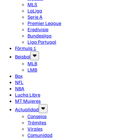
MLS
LaLiga
Serie A
Premier League
Eredivisie
Bundesliga
Liga Portugal
Fórmula 1
Beisbol
MLB
LMB
Box
NFL
NBA
Lucha Libre
MT Mujeres
Actualidad
Consejos
Trámites
Virales
Comunidad