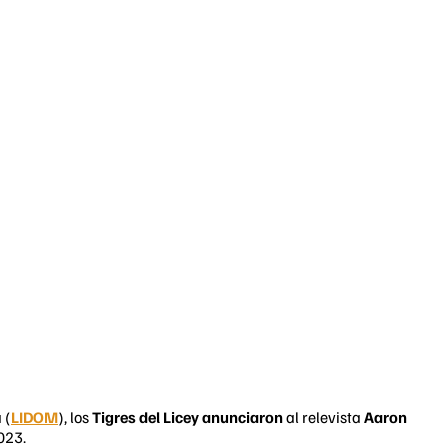
 (
LIDOM
), los
Tigres del Licey anunciaron
al relevista
Aaron
023.