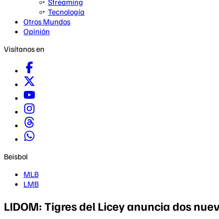
Streaming
Tecnología
Otros Mundos
Opinión
Visítanos en
Beisbol
MLB
LMB
LIDOM: Tigres del Licey anuncia dos nue