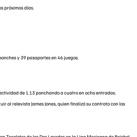
os próximos días.
1 ponches y 39 pasaportes en 46 juegos.
efectividad de 1.13 ponchando a cuatro en ocho entradas.
 al relevista James Jones, quien finalizó su contrato con los
con Tecolotes de los Dos Laredos en la Liga Mexicana de Beisbol.