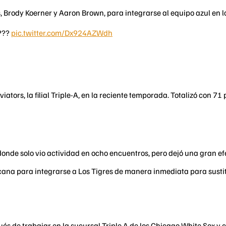
 Brody Koerner y Aaron Brown, para integrarse al equipo azul en l
???
pic.twitter.com/Dx924AZWdh
ators, la filial Triple-A, en la reciente temporada. Totalizó con 7
o donde solo vio actividad en ocho encuentros, pero dejó una gran 
na para integrarse a Los Tigres de manera inmediata para sustituir
ués de trabajar en la sucursal Triple A de los Chicago White Sox y 