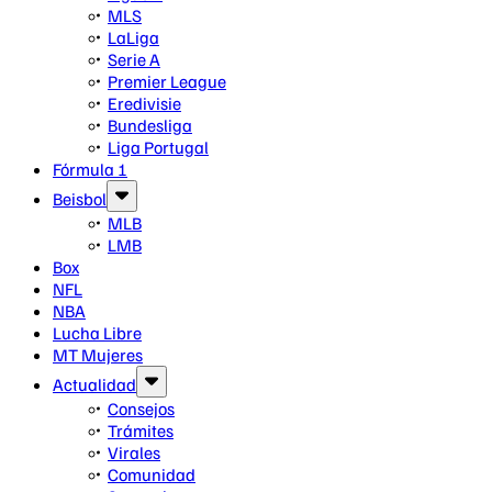
MLS
LaLiga
Serie A
Premier League
Eredivisie
Bundesliga
Liga Portugal
Fórmula 1
Beisbol
MLB
LMB
Box
NFL
NBA
Lucha Libre
MT Mujeres
Actualidad
Consejos
Trámites
Virales
Comunidad