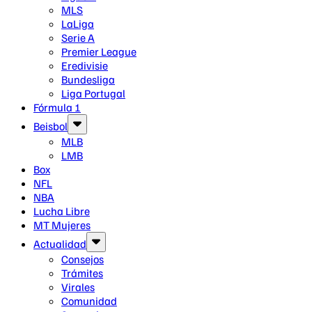
MLS
LaLiga
Serie A
Premier League
Eredivisie
Bundesliga
Liga Portugal
Fórmula 1
Beisbol
MLB
LMB
Box
NFL
NBA
Lucha Libre
MT Mujeres
Actualidad
Consejos
Trámites
Virales
Comunidad