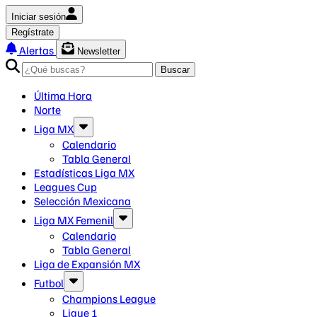
Iniciar sesión
Regístrate
Alertas
Newsletter
Buscar
Última Hora
Norte
Liga MX
Calendario
Tabla General
Estadísticas Liga MX
Leagues Cup
Selección Mexicana
Liga MX Femenil
Calendario
Tabla General
Liga de Expansión MX
Futbol
Champions League
Ligue 1