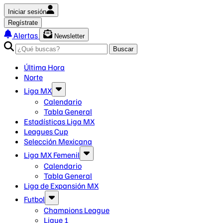
Iniciar sesión
Regístrate
Alertas
Newsletter
Buscar
Última Hora
Norte
Liga MX
Calendario
Tabla General
Estadísticas Liga MX
Leagues Cup
Selección Mexicana
Liga MX Femenil
Calendario
Tabla General
Liga de Expansión MX
Futbol
Champions League
Ligue 1