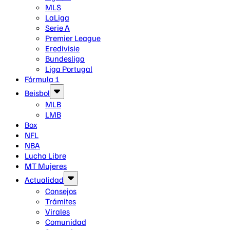
MLS
LaLiga
Serie A
Premier League
Eredivisie
Bundesliga
Liga Portugal
Fórmula 1
Beisbol
MLB
LMB
Box
NFL
NBA
Lucha Libre
MT Mujeres
Actualidad
Consejos
Trámites
Virales
Comunidad