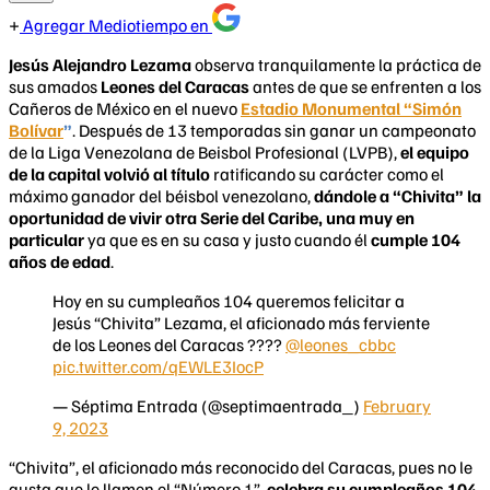
Agregar Mediotiempo en
Jesús Alejandro Lezama
observa tranquilamente la práctica de
sus amados
Leones del Caracas
antes de que se enfrenten a los
Cañeros de México en el nuevo
Estadio Monumental “Simón
Bolívar
”
. Después de 13 temporadas sin ganar un campeonato
de la Liga Venezolana de Beisbol Profesional (LVPB),
el equipo
de la capital volvió al título
ratificando su carácter como el
máximo ganador del béisbol venezolano,
dándole a “Chivita” la
oportunidad de vivir otra Serie del Caribe, una muy en
particular
ya que es en su casa y justo cuando él
cumple 104
años de edad
.
Hoy en su cumpleaños 104 queremos felicitar a
Jesús “Chivita” Lezama, el aficionado más ferviente
de los Leones del Caracas ????
@leones_cbbc
pic.twitter.com/qEWLE3IocP
— Séptima Entrada (@septimaentrada_)
February
9, 2023
“Chivita”, el aficionado más reconocido del Caracas, pues no le
gusta que le llamen el “Número 1”,
celebra su cumpleaños 104