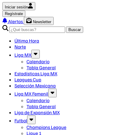
Iniciar sesión
Regístrate
Alertas
Newsletter
Buscar
Última Hora
Norte
Liga MX
Calendario
Tabla General
Estadísticas Liga MX
Leagues Cup
Selección Mexicana
Liga MX Femenil
Calendario
Tabla General
Liga de Expansión MX
Futbol
Champions League
Ligue 1