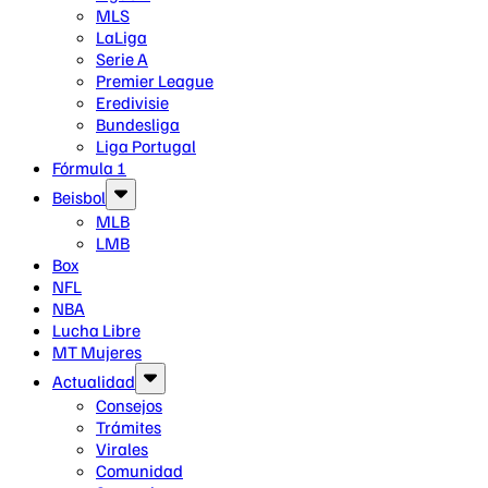
MLS
LaLiga
Serie A
Premier League
Eredivisie
Bundesliga
Liga Portugal
Fórmula 1
Beisbol
MLB
LMB
Box
NFL
NBA
Lucha Libre
MT Mujeres
Actualidad
Consejos
Trámites
Virales
Comunidad