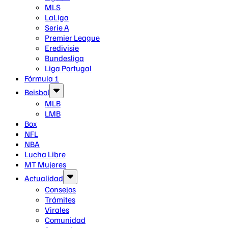
MLS
LaLiga
Serie A
Premier League
Eredivisie
Bundesliga
Liga Portugal
Fórmula 1
Beisbol
MLB
LMB
Box
NFL
NBA
Lucha Libre
MT Mujeres
Actualidad
Consejos
Trámites
Virales
Comunidad