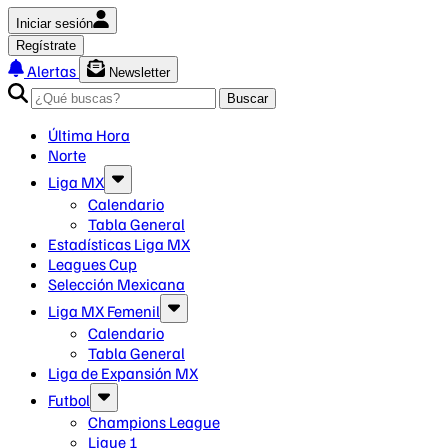
Iniciar sesión
Regístrate
Alertas
Newsletter
Buscar
Última Hora
Norte
Liga MX
Calendario
Tabla General
Estadísticas Liga MX
Leagues Cup
Selección Mexicana
Liga MX Femenil
Calendario
Tabla General
Liga de Expansión MX
Futbol
Champions League
Ligue 1