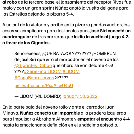
al robo
de la tercera base, el lanzamiento del receptor Rivas fue
malo y con un gran sprint Núñez anotó la vuelta del gane para
las Estrellas dejando la pizarra 5-4.
A un out de la victoria y arriba en la pizarra por dos vueltas, las
cosas se complicaron para los locales pues
José Siri conectó un
cuadrangular
de tres carreras que
le dio la vuelta al juego 4-3
a favor de los Gigantes
.
Señoreeeees, ¡QUE BATAZO! ???????? ¡HOMERUN
de José Sirí que vira el marcador en el noveno de los
@Gigantes_Cibao
que ahora se van delante 4-3!
????
#SerieFinalLIDOM
#LIDOM
#CopaBanreservas
⚾️????
pic.twitter.com/PxdArwU4cU
— LIDOM (@LIDOMRD)
January 18, 2022
En la parte baja del noveno rollo y ante el cerrador Juan
Minaya,
Nuñez conectó un imparable
a la pradera izquierda
para impulsar a Abraham Almonte y
empatar el encuentro 4-4
hasta la emocionante definición en el undécimo episodio.