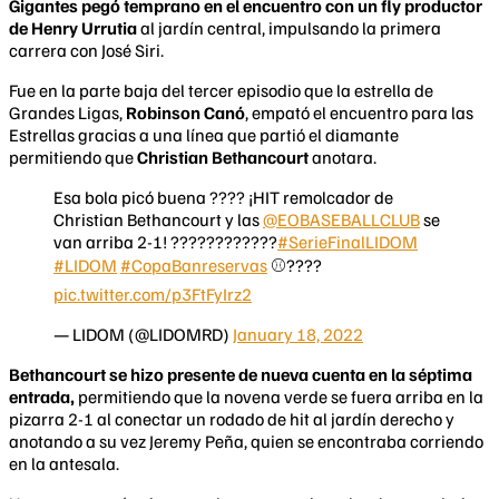
Gigantes pegó temprano en el encuentro con un fly productor
de Henry Urrutia
al jardín central, impulsando la primera
carrera con José Siri.
Fue en la parte baja del tercer episodio que la estrella de
Grandes Ligas,
Robinson Canó
, empató el encuentro para las
Estrellas gracias a una línea que partió el diamante
permitiendo que
Christian Bethancourt
anotara.
Esa bola picó buena ???? ¡HIT remolcador de
Christian Bethancourt y las
@EOBASEBALLCLUB
se
van arriba 2-1! ????????????
#SerieFinalLIDOM
#LIDOM
#CopaBanreservas
⚾????
pic.twitter.com/p3FtFyIrz2
— LIDOM (@LIDOMRD)
January 18, 2022
Bethancourt se hizo presente de nueva cuenta en la séptima
entrada,
permitiendo que la novena verde se fuera arriba en la
pizarra 2-1 al conectar un rodado de hit al jardín derecho y
anotando a su vez Jeremy Peña, quien se encontraba corriendo
en la antesala.