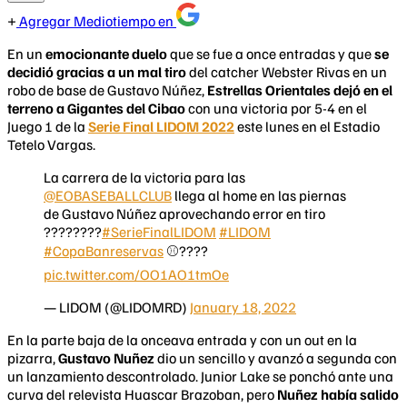
Agregar Mediotiempo en
En un
emocionante duelo
que se fue a once entradas y que
se
decidió gracias a un mal tiro
del catcher Webster Rivas en un
robo de base de Gustavo Núñez,
Estrellas Orien
tales
dejó en el
terreno a Gigantes del Cibao
con una victoria por 5-4 en el
Juego 1 de la
Serie Final LIDOM 2022
este lunes en el Estadio
Tetelo Vargas.
La carrera de la victoria para las
@EOBASEBALLCLUB
llega al home en las piernas
de Gustavo Núñez aprovechando error en tiro
????????
#SerieFinalLIDOM
#LIDOM
#CopaBanreservas
⚾️????
pic.twitter.com/OO1AO1tmOe
— LIDOM (@LIDOMRD)
January 18, 2022
En la parte baja de la onceava entrada y con un out en la
pizarra,
Gustavo Nuñez
dio un sencillo y avanzó a segunda con
un lanzamiento descontrolado. Junior Lake se ponchó ante una
curva del relevista Huascar Brazoban, pero
Nuñez había salido