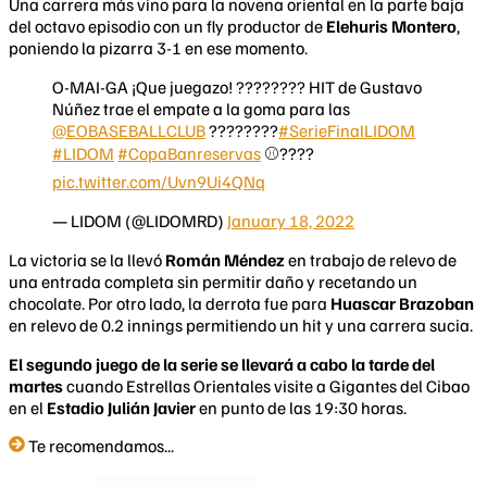
Una carrera más vino para la novena oriental en la parte baja
del octavo episodio con un fly productor de
Elehuris Montero
,
poniendo la pizarra 3-1 en ese momento.
O-MAI-GA ¡Que juegazo! ???????? HIT de Gustavo
Núñez trae el empate a la goma para las
@EOBASEBALLCLUB
????????
#SerieFinalLIDOM
#LIDOM
#CopaBanreservas
⚾️????
pic.twitter.com/Uvn9Ui4QNq
— LIDOM (@LIDOMRD)
January 18, 2022
La victoria se la llevó
Román Méndez
en trabajo de relevo de
una entrada completa sin permitir daño y recetando un
chocolate. Por otro lado, la derrota fue para
Huascar Brazoban
en relevo de 0.2 innings permitiendo un hit y una carrera sucia.
El segundo juego de la serie se llevará a cabo la tarde del
martes
cuando Estrellas Orientales visite a Gigantes del Cibao
en el
Estadio Julián Javier
en punto de las 19:30 horas.
Te recomendamos...