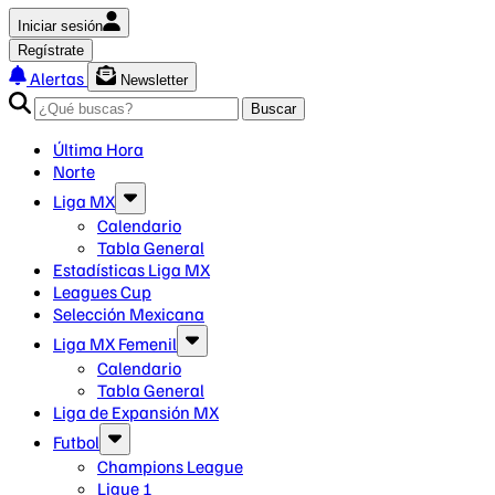
Iniciar sesión
Regístrate
Alertas
Newsletter
Buscar
Última Hora
Norte
Liga MX
Calendario
Tabla General
Estadísticas Liga MX
Leagues Cup
Selección Mexicana
Liga MX Femenil
Calendario
Tabla General
Liga de Expansión MX
Futbol
Champions League
Ligue 1