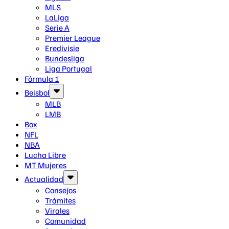
MLS
LaLiga
Serie A
Premier League
Eredivisie
Bundesliga
Liga Portugal
Fórmula 1
Beisbol
MLB
LMB
Box
NFL
NBA
Lucha Libre
MT Mujeres
Actualidad
Consejos
Trámites
Virales
Comunidad