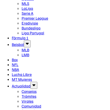
MLS
LaLiga
Serie A
Premier League
Eredivisie
Bundesliga
Liga Portugal
Fórmula 1
Beisbol
MLB
LMB
Box
NFL
NBA
Lucha Libre
MT Mujeres
Actualidad
Consejos
Trámites
Virales
Comunidad