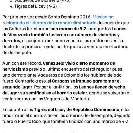
Vaqueros de Montería (4-3)
Tigres del Licey (4-3)
Por primera vez desde Santo Domingo 2016,
México ha
reclamado el liderato de la ronda eliminatoria
después de que
los Cañeros terminaron
con marca de 5-2
; aunque los
Leones
de Venezuela también tuvieron ese número de victorias y
derrotas
, el conjunto mexicano venció a los anfitriones en su
duelo de la primera ronda, por lo que tuvo ventaja en el criterio
de desempate.
Aún con ese récord,
Venezuela vivió cierto momento de
nerviosismo
previo al último encuentro del rol regular pues
una derrota ante Vaqueros de Colombia los hubiera dejado
fuera. Contrario a eso,
el Caracas se impuso para tomar el
segundo lugar
. Por ser el anfitrión, los
Leones tienen derecho
de jugar su semifinal en el horario estelar
, donde se volverán a
ver las caras con los Vaqueros de Montería.
En cuanto a los
Tigres del Licey de República Dominicana
, ellos
amarraron el cuarto sitio en los criterios de desempate, dejando
fuera a Puerto Rico, que también finalizó con una marca de 4-3.