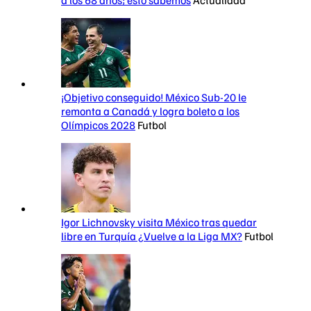
¡Objetivo conseguido! México Sub-20 le
remonta a Canadá y logra boleto a los
Olímpicos 2028
Futbol
Igor Lichnovsky visita México tras quedar
libre en Turquía ¿Vuelve a la Liga MX?
Futbol