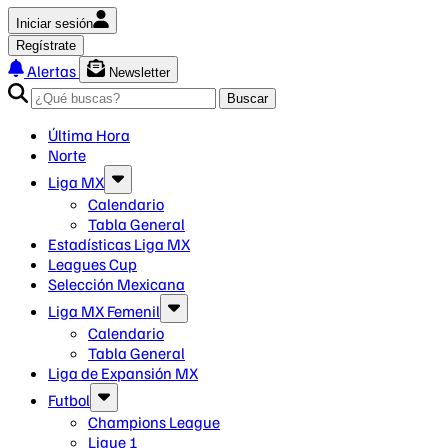
Iniciar sesión
Regístrate
Alertas
Newsletter
Buscar
Última Hora
Norte
Liga MX
Calendario
Tabla General
Estadísticas Liga MX
Leagues Cup
Selección Mexicana
Liga MX Femenil
Calendario
Tabla General
Liga de Expansión MX
Futbol
Champions League
Ligue 1