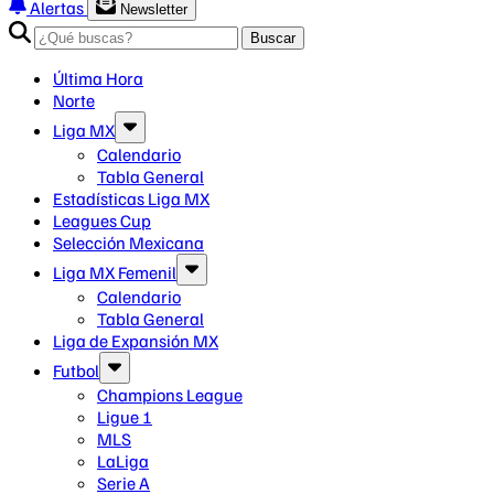
Alertas
Newsletter
Buscar
Última Hora
Norte
Liga MX
Calendario
Tabla General
Estadísticas Liga MX
Leagues Cup
Selección Mexicana
Liga MX Femenil
Calendario
Tabla General
Liga de Expansión MX
Futbol
Champions League
Ligue 1
MLS
LaLiga
Serie A