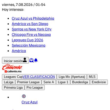
viernes, 7.08.2026 / 01:54
Hoy interesa:
Cruz Azul vs Philadelphia
América vs San Diego
Santos vs New York City
Chicago Fire vs Necaxa
Leagues Cup 2026
Selección Mexicana
América
Iniciar sesión
Leagues Cup
VER CLASIFICACIÓN
Liga Mx (Apertura)
MLS
LaLiga
Premier League
Serie A
Ligue 1
Bundesliga
Eredivisie
Primeira Liga
Pro League
Cruz Azul