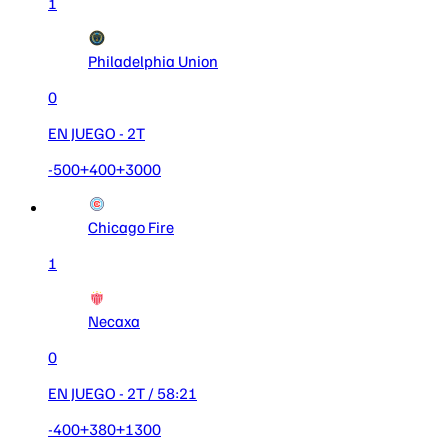
1
Philadelphia Union
0
EN JUEGO
- 2T
-500
+400
+3000
Chicago Fire
1
Necaxa
0
EN JUEGO
- 2T
/ 58:21
-400
+380
+1300