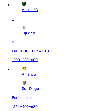
Austin FC
1
Tijuana
0
EN JUEGO
- 1T
/ 47:18
-200
+280
+600
América
San Diego
Por comenzar
-271
+400
+680