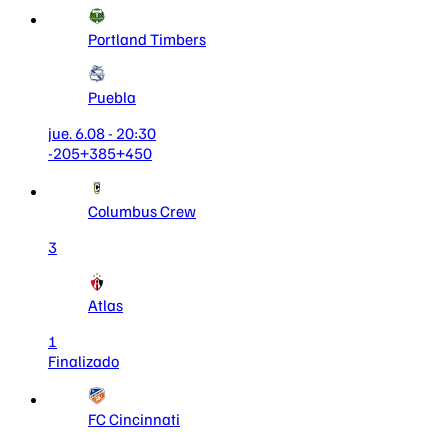
Portland Timbers
Puebla
jue. 6.08 - 20:30
-205
+385
+450
Columbus Crew
3
Atlas
1
Finalizado
FC Cincinnati