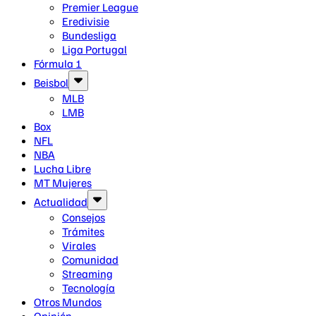
Premier League
Eredivisie
Bundesliga
Liga Portugal
Fórmula 1
Beisbol
MLB
LMB
Box
NFL
NBA
Lucha Libre
MT Mujeres
Actualidad
Consejos
Trámites
Virales
Comunidad
Streaming
Tecnología
Otros Mundos