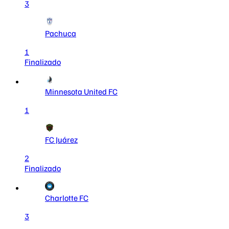
3
Pachuca
1
Finalizado
Minnesota United FC
1
FC Juárez
2
Finalizado
Charlotte FC
3