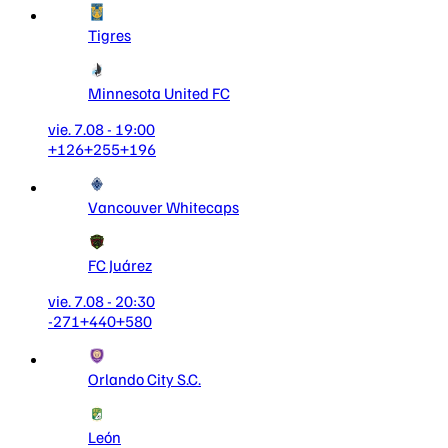
Tigres
Minnesota United FC
vie. 7.08 - 19:00
+126
+255
+196
Vancouver Whitecaps
FC Juárez
vie. 7.08 - 20:30
-271
+440
+580
Orlando City S.C.
León