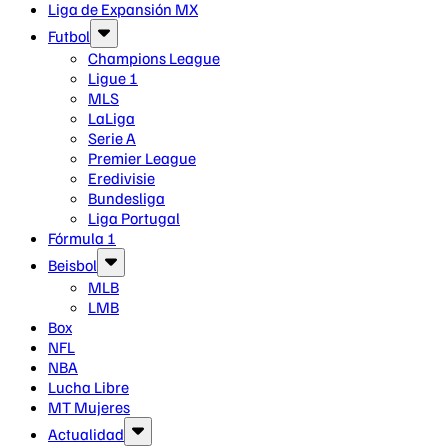
Liga de Expansión MX
Futbol
Champions League
Ligue 1
MLS
LaLiga
Serie A
Premier League
Eredivisie
Bundesliga
Liga Portugal
Fórmula 1
Beisbol
MLB
LMB
Box
NFL
NBA
Lucha Libre
MT Mujeres
Actualidad