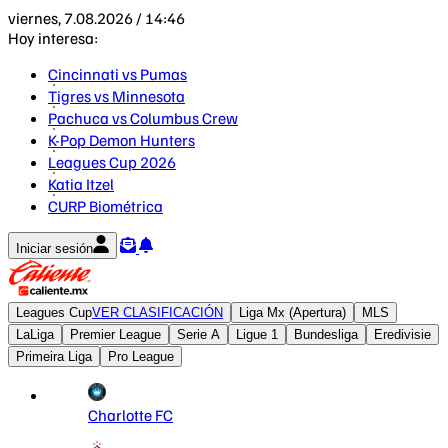
viernes, 7.08.2026 / 14:46
Hoy interesa:
Cincinnati vs Pumas
Tigres vs Minnesota
Pachuca vs Columbus Crew
K-Pop Demon Hunters
Leagues Cup 2026
Katia Itzel
CURP Biométrica
Iniciar sesión
Leagues Cup
VER CLASIFICACIÓN
Liga Mx (Apertura)
MLS
LaLiga
Premier League
Serie A
Ligue 1
Bundesliga
Eredivisie
Primeira Liga
Pro League
Charlotte FC