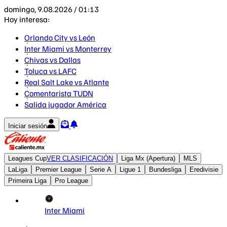
domingo, 9.08.2026 / 01:13
Hoy interesa:
Orlando City vs León
Inter Miami vs Monterrey
Chivas vs Dallas
Toluca vs LAFC
Real Salt Lake vs Atlante
Comentarista TUDN
Salida jugador América
Iniciar sesión
Leagues Cup
VER CLASIFICACIÓN
Liga Mx (Apertura)
MLS
LaLiga
Premier League
Serie A
Ligue 1
Bundesliga
Eredivisie
Primeira Liga
Pro League
Inter Miami