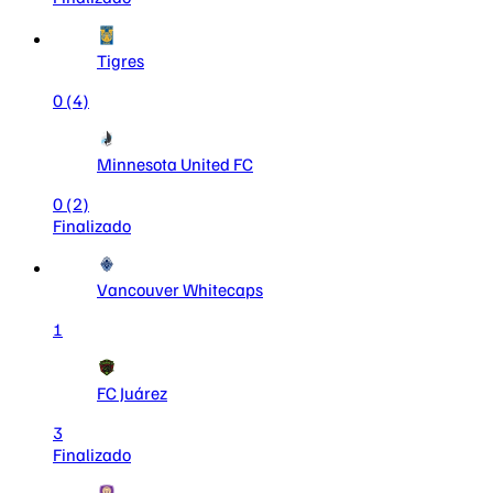
Tigres
0
(4)
Minnesota United FC
0
(2)
Finalizado
Vancouver Whitecaps
1
FC Juárez
3
Finalizado