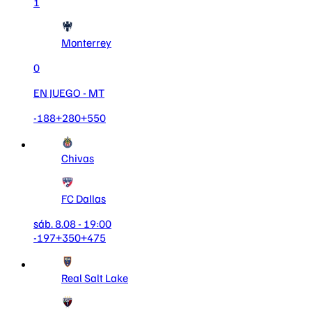
1
Monterrey
0
EN JUEGO
- MT
-188
+280
+550
Chivas
FC Dallas
sáb. 8.08 - 19:00
-197
+350
+475
Real Salt Lake