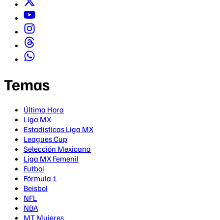
Temas
Última Hora
Liga MX
Estadísticas Liga MX
Leagues Cup
Selección Mexicana
Liga MX Femenil
Futbol
Fórmula 1
Beisbol
NFL
NBA
MT Mujeres