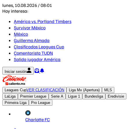
lunes, 10.08.2026 / 08:01
Hoy interesa:
América vs. Portland Timbers
Survivor México
México
Guillermo Almada
Clasificados Leagues Cup
Comentarista TUDN
Salida jugador América
Iniciar sesión
Leagues Cup
VER CLASIFICACIÓN
Liga Mx (Apertura)
MLS
LaLiga
Premier League
Serie A
Ligue 1
Bundesliga
Eredivisie
Primeira Liga
Pro League
Charlotte FC