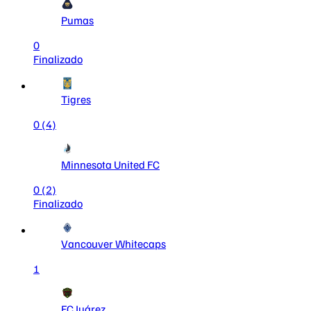
Pumas
0
Finalizado
Tigres
0
(4)
Minnesota United FC
0
(2)
Finalizado
Vancouver Whitecaps
1
FC Juárez