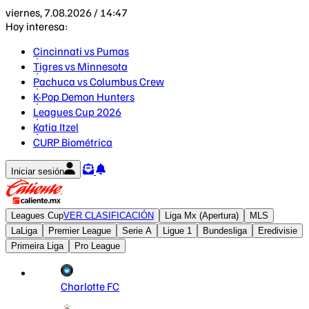
viernes, 7.08.2026 / 14:47
Hoy interesa:
Cincinnati vs Pumas
Tigres vs Minnesota
Pachuca vs Columbus Crew
K-Pop Demon Hunters
Leagues Cup 2026
Katia Itzel
CURP Biométrica
Iniciar sesión
Leagues Cup
VER CLASIFICACIÓN
Liga Mx (Apertura)
MLS
LaLiga
Premier League
Serie A
Ligue 1
Bundesliga
Eredivisie
Primeira Liga
Pro League
Charlotte FC