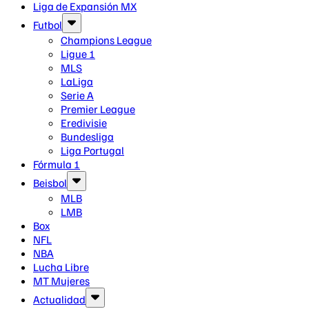
Liga de Expansión MX
Futbol
Champions League
Ligue 1
MLS
LaLiga
Serie A
Premier League
Eredivisie
Bundesliga
Liga Portugal
Fórmula 1
Beisbol
MLB
LMB
Box
NFL
NBA
Lucha Libre
MT Mujeres
Actualidad