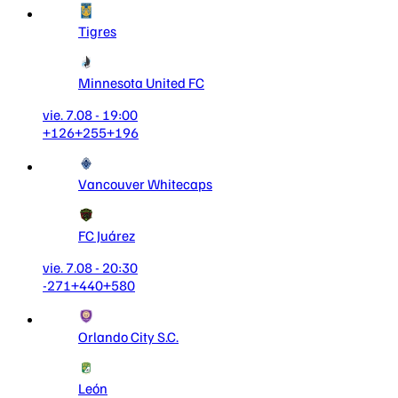
Tigres
Minnesota United FC
vie. 7.08 - 19:00
+126
+255
+196
Vancouver Whitecaps
FC Juárez
vie. 7.08 - 20:30
-271
+440
+580
Orlando City S.C.
León