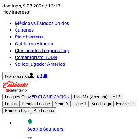
domingo, 9.08.2026 / 13:17
Hoy interesa:
México vs Estados Unidos
Sultanes
Piojo Herrera
Guillermo Almada
Clasificados Leagues Cup
Comentarista TUDN
Salida jugador América
Iniciar sesión
Leagues Cup
VER CLASIFICACIÓN
Liga Mx (Apertura)
MLS
LaLiga
Premier League
Serie A
Ligue 1
Bundesliga
Eredivisie
Primeira Liga
Pro League
Seattle Sounders