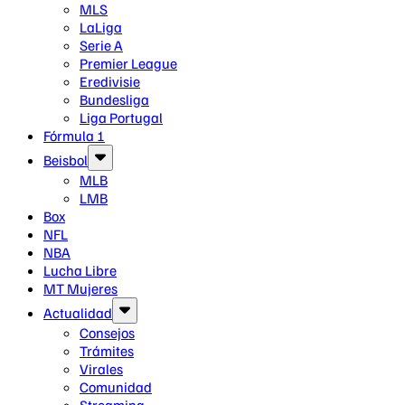
MLS
LaLiga
Serie A
Premier League
Eredivisie
Bundesliga
Liga Portugal
Fórmula 1
Beisbol
MLB
LMB
Box
NFL
NBA
Lucha Libre
MT Mujeres
Actualidad
Consejos
Trámites
Virales
Comunidad