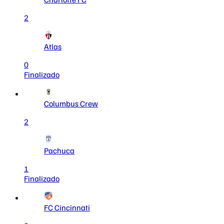
2
Atlas
0
Finalizado
Columbus Crew
2
Pachuca
1
Finalizado
FC Cincinnati