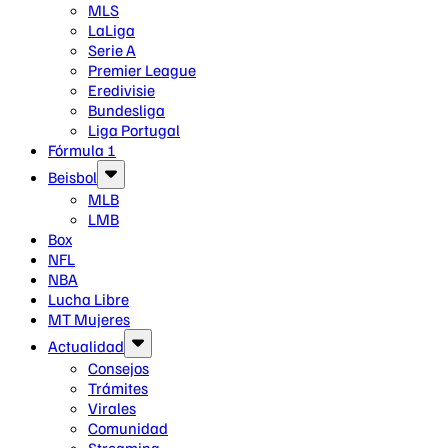
MLS
LaLiga
Serie A
Premier League
Eredivisie
Bundesliga
Liga Portugal
Fórmula 1
Beisbol
MLB
LMB
Box
NFL
NBA
Lucha Libre
MT Mujeres
Actualidad
Consejos
Trámites
Virales
Comunidad