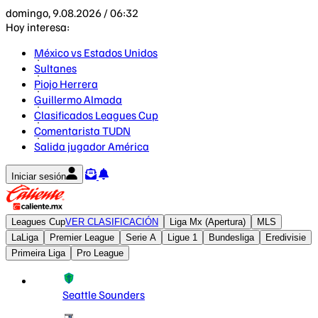
domingo, 9.08.2026 / 06:32
Hoy interesa:
México vs Estados Unidos
Sultanes
Piojo Herrera
Guillermo Almada
Clasificados Leagues Cup
Comentarista TUDN
Salida jugador América
Iniciar sesión
Leagues Cup
VER CLASIFICACIÓN
Liga Mx (Apertura)
MLS
LaLiga
Premier League
Serie A
Ligue 1
Bundesliga
Eredivisie
Primeira Liga
Pro League
Seattle Sounders