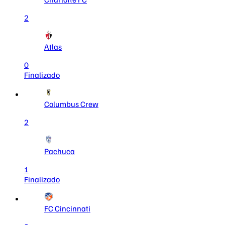
2
Atlas
0
Finalizado
Columbus Crew
2
Pachuca
1
Finalizado
FC Cincinnati