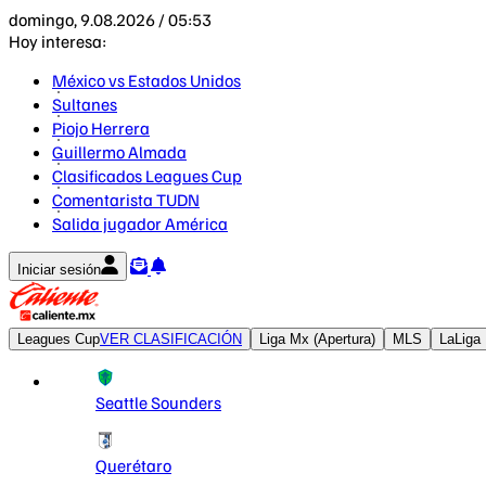
domingo, 9.08.2026 / 05:53
Hoy interesa:
México vs Estados Unidos
Sultanes
Piojo Herrera
Guillermo Almada
Clasificados Leagues Cup
Comentarista TUDN
Salida jugador América
Iniciar sesión
Leagues Cup
VER CLASIFICACIÓN
Liga Mx (Apertura)
MLS
LaLiga
Seattle Sounders
Querétaro