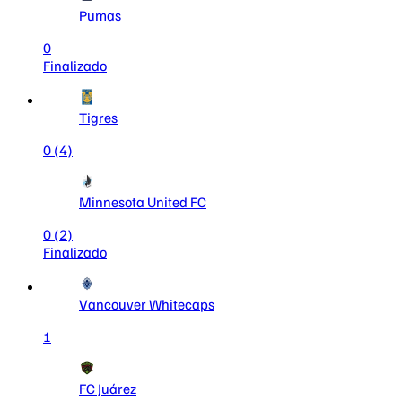
Pumas
0
Finalizado
Tigres
0
(4)
Minnesota United FC
0
(2)
Finalizado
Vancouver Whitecaps
1
FC Juárez