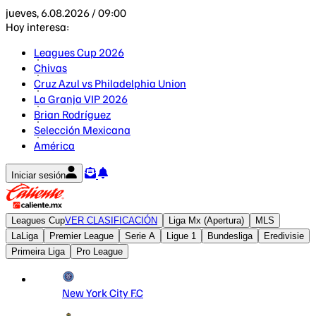
jueves, 6.08.2026 / 09:00
Hoy interesa:
Leagues Cup 2026
Chivas
Cruz Azul vs Philadelphia Union
La Granja VIP 2026
Brian Rodríguez
Selección Mexicana
América
Iniciar sesión
Leagues Cup
VER CLASIFICACIÓN
Liga Mx (Apertura)
MLS
LaLiga
Premier League
Serie A
Ligue 1
Bundesliga
Eredivisie
Primeira Liga
Pro League
New York City F.C