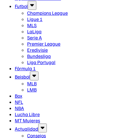
Futbol
Champions League
Ligue 1
MLS
LaLiga
Serie A
Premier League
Eredivisie
Bundesliga
Liga Portugal
Fórmula 1
Beisbol
MLB
LMB
Box
NFL
NBA
Lucha Libre
MT Mujeres
Actualidad
Consejos