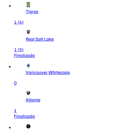
Tigres
1
(6)
Real Salt Lake
1
(5)
Finalizado
Vancouver Whitecaps
0
Atlante
1
Finalizado