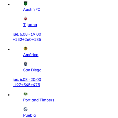
Austin FC
Tijuana
jue. 6.08 - 19:00
+132
+260
+185
América
San Diego
jue. 6.08 - 20:00
-197
+345
+475
Portland Timbers
Puebla