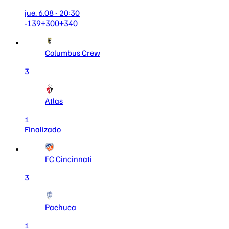
jue. 6.08 - 20:30
-139
+300
+340
Columbus Crew
3
Atlas
1
Finalizado
FC Cincinnati
3
Pachuca
1