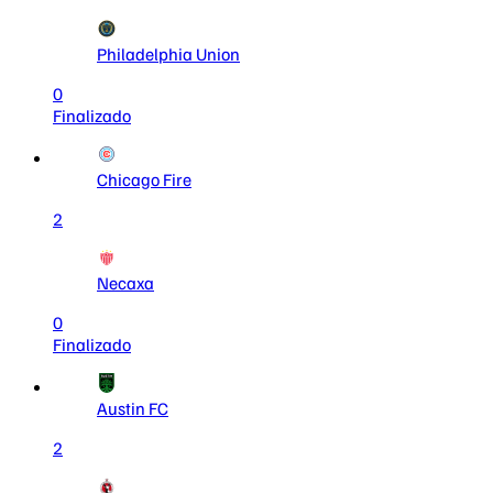
Philadelphia Union
0
Finalizado
Chicago Fire
2
Necaxa
0
Finalizado
Austin FC
2