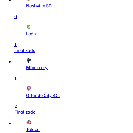
Nashville SC
0
León
1
Finalizado
Monterrey
1
Orlando City S.C.
2
Finalizado
Toluca