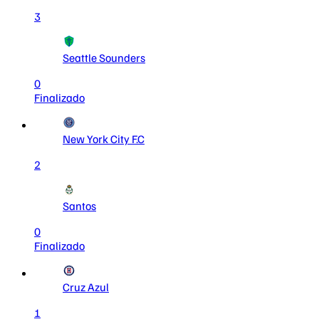
3
Seattle Sounders
0
Finalizado
New York City F.C
2
Santos
0
Finalizado
Cruz Azul
1