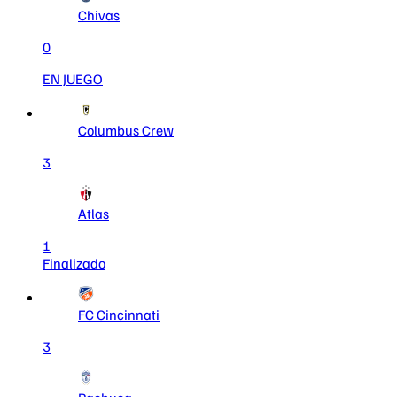
Chivas
0
EN JUEGO
Columbus Crew
3
Atlas
1
Finalizado
FC Cincinnati
3