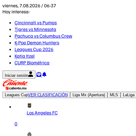
viernes, 7.08.2026 / 06:37
Hoy interesa:
Cincinnati vs Pumas
Tigres vs Minnesota
Pachuca vs Columbus Crew
K-Pop Demon Hunters
Leagues Cup 2026
Katia Itzel
CURP Biométrica
Iniciar sesión
Leagues Cup
VER CLASIFICACIÓN
Liga Mx (Apertura)
MLS
LaLiga
Los Angeles FC
0