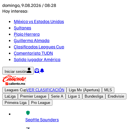
domingo, 9.08.2026 / 08:28
Hoy interesa:
México vs Estados Unidos
Sultanes
Piojo Herrera
Guillermo Almada
Clasificados Leagues Cup
Comentarista TUDN
Salida jugador América
Iniciar sesión
Leagues Cup
VER CLASIFICACIÓN
Liga Mx (Apertura)
MLS
LaLiga
Premier League
Serie A
Ligue 1
Bundesliga
Eredivisie
Primeira Liga
Pro League
Seattle Sounders