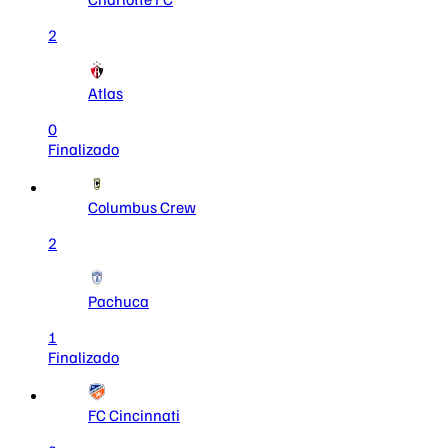
2
Atlas
0
Finalizado
Columbus Crew
2
Pachuca
1
Finalizado
FC Cincinnati