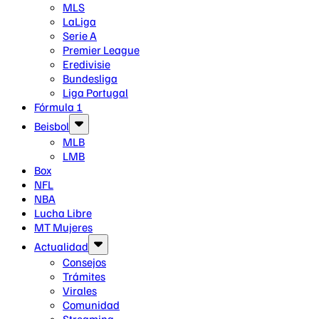
MLS
LaLiga
Serie A
Premier League
Eredivisie
Bundesliga
Liga Portugal
Fórmula 1
Beisbol
MLB
LMB
Box
NFL
NBA
Lucha Libre
MT Mujeres
Actualidad
Consejos
Trámites
Virales
Comunidad