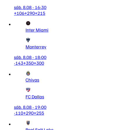
sáb. 8.08 - 16:30
+106
+290
+215
Inter Miami
Monterrey
sáb. 8.08 - 18:00
-143
+350
+300
Chivas
FC Dallas
sáb. 8.08 - 19:00
-110
+290
+255
Real Salt Lake