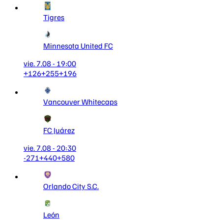
Tigres
Minnesota United FC
vie. 7.08 - 19:00
+126
+255
+196
Vancouver Whitecaps
FC Juárez
vie. 7.08 - 20:30
-271
+440
+580
Orlando City S.C.
León