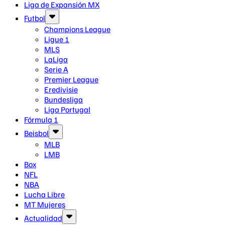
Liga de Expansión MX
Futbol
Champions League
Ligue 1
MLS
LaLiga
Serie A
Premier League
Eredivisie
Bundesliga
Liga Portugal
Fórmula 1
Beisbol
MLB
LMB
Box
NFL
NBA
Lucha Libre
MT Mujeres
Actualidad