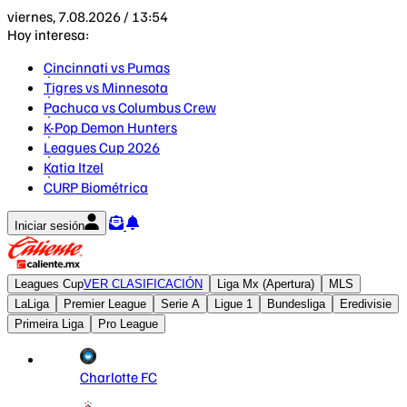
viernes, 7.08.2026 / 13:54
Hoy interesa:
Cincinnati vs Pumas
Tigres vs Minnesota
Pachuca vs Columbus Crew
K-Pop Demon Hunters
Leagues Cup 2026
Katia Itzel
CURP Biométrica
Iniciar sesión
Leagues Cup
VER CLASIFICACIÓN
Liga Mx (Apertura)
MLS
LaLiga
Premier League
Serie A
Ligue 1
Bundesliga
Eredivisie
Primeira Liga
Pro League
Charlotte FC