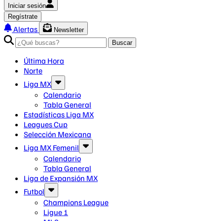
Iniciar sesión
Regístrate
Alertas
Newsletter
Buscar
Última Hora
Norte
Liga MX
Calendario
Tabla General
Estadísticas Liga MX
Leagues Cup
Selección Mexicana
Liga MX Femenil
Calendario
Tabla General
Liga de Expansión MX
Futbol
Champions League
Ligue 1