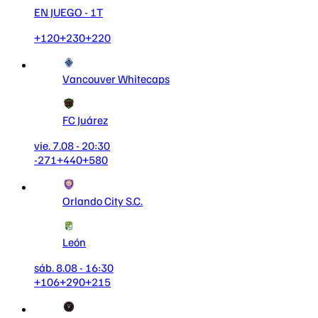
EN JUEGO
- 1T
+120
+230
+220
Vancouver Whitecaps
FC Juárez
vie. 7.08 - 20:30
-271
+440
+580
Orlando City S.C.
León
sáb. 8.08 - 16:30
+106
+290
+215