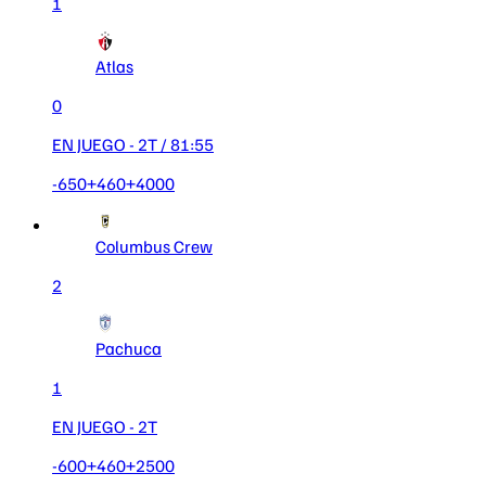
1
Atlas
0
EN JUEGO
- 2T
/ 81:56
-650
+460
+4000
Columbus Crew
2
Pachuca
1
EN JUEGO
- 2T
-600
+460
+2500