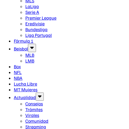
MLS
LaLiga
Serie A
Premier League
Eredivisie
Bundesliga
Liga Portugal
Fórmula 1
Beisbol
MLB
LMB
Box
NFL
NBA
Lucha Libre
MT Mujeres
Actualidad
Consejos
Trámites
Virales
Comunidad
Streaming