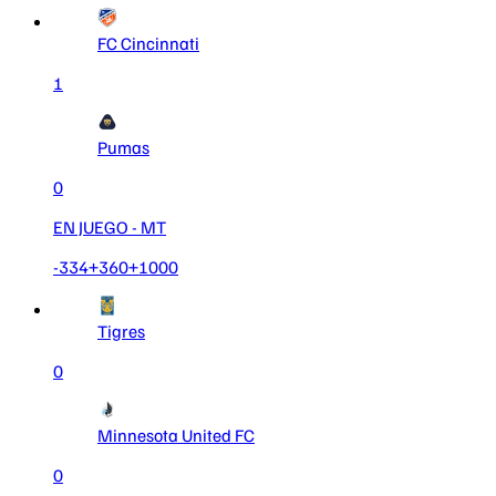
FC Cincinnati
1
Pumas
0
EN JUEGO
- MT
-334
+360
+1000
Tigres
0
Minnesota United FC
0