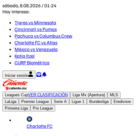
sábado, 8.08.2026 / 01:24
Hoy interesa:
Tigres vs Minnesota
Cincinnati vs Pumas
Pachuca vs Columbus Crew
Charlotte FC vs Atlas
México vs Venezuela
Katia Itzel
CURP Biométrica
Iniciar sesión
Leagues Cup
VER CLASIFICACIÓN
Liga Mx (Apertura)
MLS
LaLiga
Premier League
Serie A
Ligue 1
Bundesliga
Eredivisie
Primeira Liga
Pro League
Charlotte FC