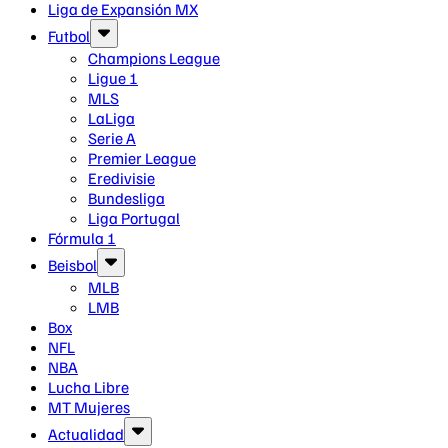
Liga de Expansión MX
Futbol
Champions League
Ligue 1
MLS
LaLiga
Serie A
Premier League
Eredivisie
Bundesliga
Liga Portugal
Fórmula 1
Beisbol
MLB
LMB
Box
NFL
NBA
Lucha Libre
MT Mujeres
Actualidad