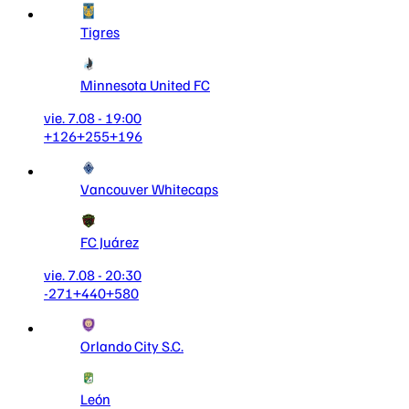
Tigres
Minnesota United FC
vie. 7.08 - 19:00
+126
+255
+196
Vancouver Whitecaps
FC Juárez
vie. 7.08 - 20:30
-271
+440
+580
Orlando City S.C.
León