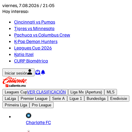
viernes, 7.08.2026 / 21:05
Hoy interesa:
Cincinnati vs Pumas
Tigres vs Minnesota
Pachuca vs Columbus Crew
K-Pop Demon Hunters
Leagues Cup 2026
Katia Itzel
CURP Biométrica
Iniciar sesión
Leagues Cup
VER CLASIFICACIÓN
Liga Mx (Apertura)
MLS
LaLiga
Premier League
Serie A
Ligue 1
Bundesliga
Eredivisie
Primeira Liga
Pro League
Charlotte FC