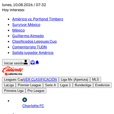
lunes, 10.08.2026 / 07:32
Hoy interesa:
América vs. Portland Timbers
Survivor México
México
Guillermo Almada
Clasificados Leagues Cup
Comentarista TUDN
Salida jugador América
Iniciar sesión
Leagues Cup
VER CLASIFICACIÓN
Liga Mx (Apertura)
MLS
LaLiga
Premier League
Serie A
Ligue 1
Bundesliga
Eredivisie
Primeira Liga
Pro League
Charlotte FC