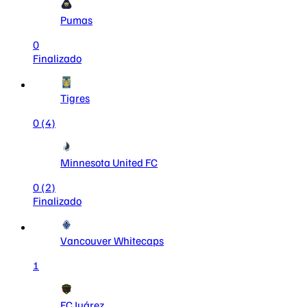
Pumas
0
Finalizado
Tigres
0
(4)
Minnesota United FC
0
(2)
Finalizado
Vancouver Whitecaps
1
FC Juárez