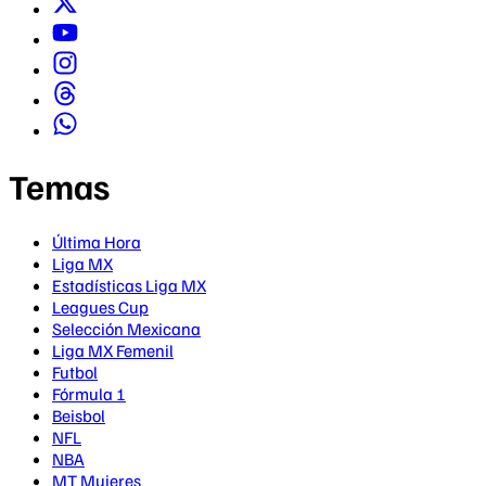
Temas
Última Hora
Liga MX
Estadísticas Liga MX
Leagues Cup
Selección Mexicana
Liga MX Femenil
Futbol
Fórmula 1
Beisbol
NFL
NBA
MT Mujeres