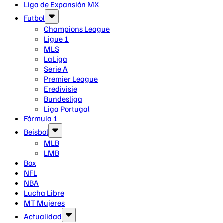
Liga de Expansión MX
Futbol
Champions League
Ligue 1
MLS
LaLiga
Serie A
Premier League
Eredivisie
Bundesliga
Liga Portugal
Fórmula 1
Beisbol
MLB
LMB
Box
NFL
NBA
Lucha Libre
MT Mujeres
Actualidad