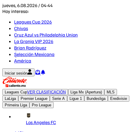
jueves, 6.08.2026 / 04:44
Hoy interesa:
Leagues Cup 2026
Chivas
Cruz Azul vs Philadelphia Union
La Granja VIP 2026
Brian Rodríguez
Selección Mexicana
América
Iniciar sesión
Leagues Cup
VER CLASIFICACIÓN
Liga Mx (Apertura)
MLS
LaLiga
Premier League
Serie A
Ligue 1
Bundesliga
Eredivisie
Primeira Liga
Pro League
Los Angeles FC