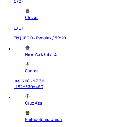
1
(2)
Chivas
1
(1)
EN JUEGO
- Penales
/ 59:20
New York City F.C
Santos
jue. 6.08 - 17:30
-182
+330
+450
Cruz Azul
Philadelphia Union